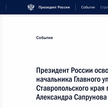
Президент России
События
Стру
Президент
Администрация
Государст
Новости
Стенограммы
Поездки
Те
События
Показа
Президент России осво
начальника Главного у
Владимир Путин назначил Дмитри
и Полномочным Послом Российской
Ставропольского края
Белоруссия
Александра Сапрунова
15 июля 2005 года, 00:00