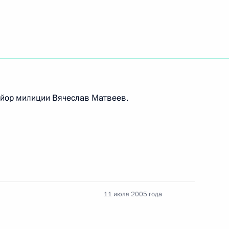
ив и ветеранов ОАО
ятия
айор милиции Вячеслав Матвеев.
давшим и семьям погибших
саж» в Ухте Владимир Путин
 главой Республики Коми
11 июля 2005 года