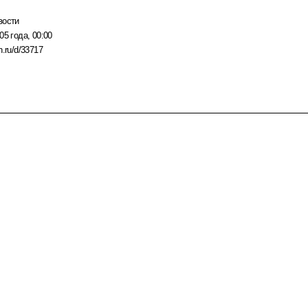
вости
05 года, 00:00
n.ru/d/33717