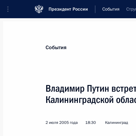
Президент России
События
Стру
Президент
Администрация
Государст
Новости
Стенограммы
Поездки
Те
События
Показа
Владимир Путин встрет
Калининградской обла
Владимир Путин встретился с пред
деловых кругов
3 июля 2005 года, 20:20
Калининград
2 июля 2005 года
18:30
Калининград