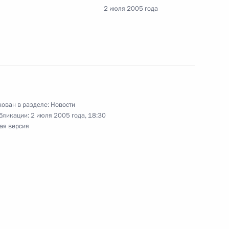
2 июля 2005 года
тора, академика Российской
ого с 75-летием
ован в разделе:
Новости
бликации:
2 июля 2005 года, 18:30
ая версия
ования Президенту
ронину в связи с кончиной
ужницы
нта Республики Белоруссия