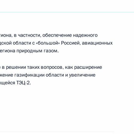
нцлер Германии Герхард
4
арственный университет
она, в частности, обеспечение надежного
ской области с «большой» Россией, авиационных
региона природным газом.
еральным канцлером ФРГ
1
 в решении таких вопросов, как расширение
том Франции Жаком Шираком
жение газификации области и увеличение
ящейся ТЭЦ-2.
инградская Область
едседателя Китайской
в Россию принято Совместное