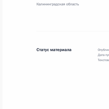
3 июля 2005 года, 12:00
Калининградская область
Владимир Путин поздравил архитек
академии художеств Юрия Гнедовск
3 июля 2005 года, 00:00
Статус материала
Опублик
Дата пу
Текстов
Владимир Путин выразил соболезн
Республики Молдавия Владимиру Во
его матери Пелагеи Исидоровны Б
3 июля 2005 года, 00:00
Владимир Путин поздравил Президе