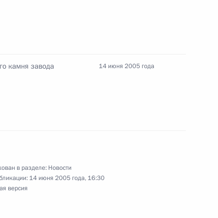
го камня завода
14 июня 2005 года
ладимира Путина
ираком
освященную проблеме
2
ован в разделе:
Новости
бликации:
14 июня 2005 года, 16:30
ая версия