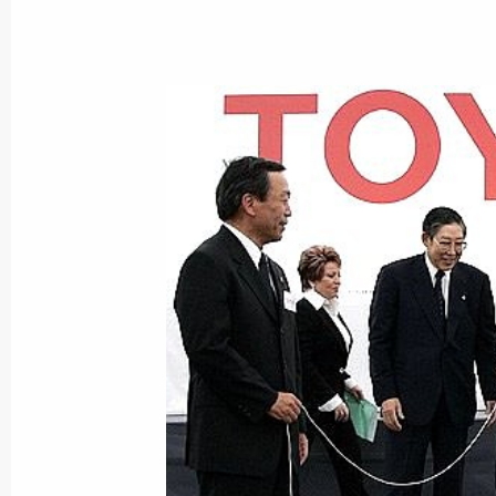
Состоялся телефонный разговор В
министром Турции Реджепом Тайи
16 июня 2005 года, 18:35
Отношения между Россией и Испан
по восходящей
16 июня 2005 года, 14:54
Владимир Путин провел рабочую вс
Магаданской области Николаем Д
16 июня 2005 года, 14:20
Москва, Кремль