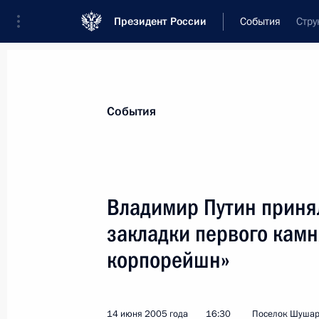
Президент России
События
Стру
Президент
Администрация
Государст
Новости
Стенограммы
Поездки
Те
События
Показа
Владимир Путин приня
закладки первого камн
16 июня 2005 года, четверг
корпорейшн»
Владимир Путин встретился с Коро
Карлосом I в неформальной обста
16 июня 2005 года, 21:20
Москва, Кремль
14 июня 2005 года
16:30
Поселок Шушар