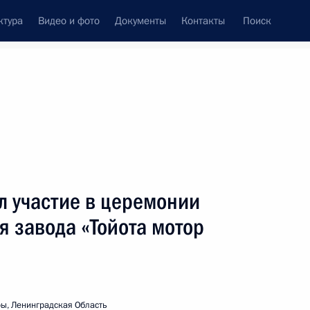
ктура
Видео и фото
Документы
Контакты
Поиск
венный Совет
Совет Безопасности
Комиссии и советы
леграммы
Сведения о Президенте
июнь, 2005
ть следующие материалы
л участие в церемонии
я завода «Тойота мотор
лем Испании Хуаном
2
новке
ы, Ленинградская Область