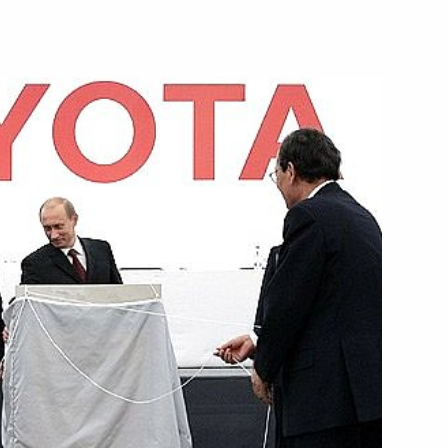
ладимира Путина с Премьер-
пом Эрдоганом
ией продолжают развиваться
1
тречу с губернатором
1
удовым