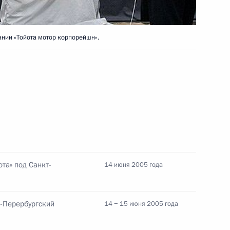
нии «Тойота мотор корпорейшн».
лем Испании Хуаном
1
тречу с Председателем
1
ном Ивановым
та» под Санкт-
14 июня 2005 года
вие организаторам,
т-Перербургский
14 − 15 июня 2005 года
ых спортивных игр юниоров