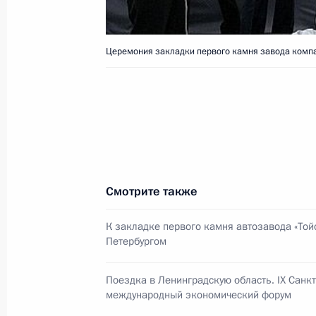
Церемония закладки первого камня завода компа
Владимир Путин встретился с Коро
Карлосом I
16 июня 2005 года, 14:10
Москва, Кремль
Владимир Путин провел рабочую вс
Высшего Арбитражного Суда Анто
Смотрите также
16 июня 2005 года, 13:30
Москва. Кремль
К закладке первого камня автозавода «Тойо
Петербургом
Владимир Путин направил приветст
Поездка в Ленинградскую область. IX Санк
международный экономический форум
участникам и гостям Международн
стран СНГ и Балтии