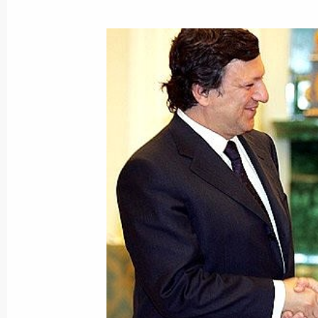
Владимир Путин поздравил директо
музея Владимира Гусева с 60-лети
25 апреля 2005 года, 13:50
Владимир Путин выступил с ежего
Федеральному Собранию
25 апреля 2005 года, 12:55
Москва, Кремль
Владимир Путин представил ежего
России Федеральному Собранию
25 апреля 2005 года, 12:02