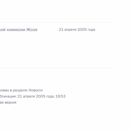
нами Совета Безопасности
1
кой комиссии Жозе
21 апреля 2005 года
етеранам Великой
 торжественной встречи
ован в разделе:
Новости
бликации:
21 апреля 2005 года, 19:53
ких евреев с праздником
ая версия