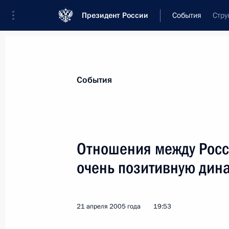
Президент России
События
Стру
Президент
Администрация
Государст
Новости
Стенограммы
Поездки
Те
События
Показа
Отношения между Росс
очень позитивную дин
Президент выразил соболезнования
Аркадия Вайнера Софье Дарьяловой
25 апреля 2005 года, 14:15
21 апреля 2005 года
19:53