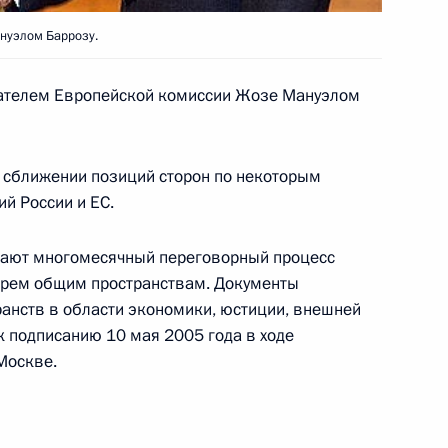
нуэлом Баррозу.
ования Президенту
дателем Европейской комиссии Жозе Мануэлом
в связи с кончиной бывшего
ана
в сближении позиций сторон по некоторым
й России и ЕС.
шают многомесячный переговорный процесс
тырем общим пространствам. Документы
анств в области экономики, юстиции, внешней
частникам мероприятий
к подписанию 10 мая 2005 года в ходе
унгской конференции
Москве.