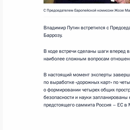
С Председателем Европейской комиссии Жозе Ма
24 апреля 2005 года, воскресенье
Владимир Путин выразил соболезн
Владимир Путин встретился с Предсе
Государства Израиль Моше Кацаву 
Баррозу.
Президента Израиля Эзера Вейцм
В ходе встречи сделаны шаги вперед 
24 апреля 2005 года, 00:00
наиболее сложным вопросам отношени
В настоящий момент эксперты завер
23 апреля 2005 года, суббота
по выработке «дорожных карт» по че
о формировании четырех общих простр
Президент направил приветствие у
безопасности и науки запланированы 
по случаю «золотого юбилея» Банд
предстоящего саммита Россия – ЕС в 
1955 года
23 апреля 2005 года, 23:00