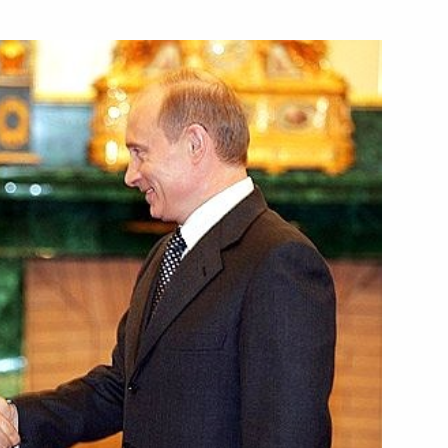
ра Государственного Русского
ем
дным Посланием
3
дное Послание Президента
1