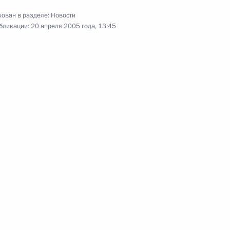
ован в разделе:
Новости
бликации:
20 апреля 2005 года, 13:45
азвитие российско-
1
одолжен
дарственным секретарем США
1
ые грамоты послов
7