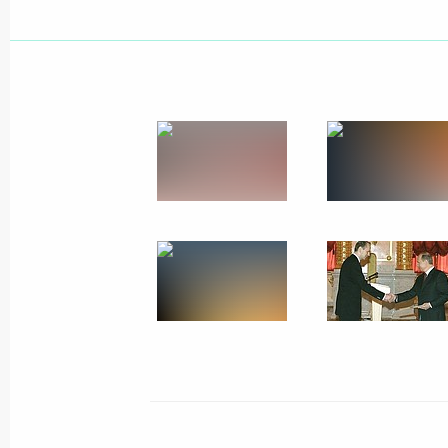
Владимир Путин провел рабочую в
представителем Президента в При
Сергеем Кириенко
21 апреля 2005 года, 14:00
Москва, Кремль
Президент подписал Указ «Вопросы
системы жилищного обеспечения в
21 апреля 2005 года, 00:00
20 апреля 2005 года, среда
Состоялся телефонный разговор В
с Президентом Украины Виктором