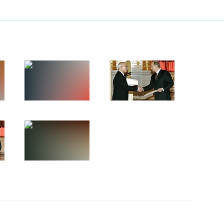
стречу с полномочным
1
волжском федеральном округе
 накопительно-ипотечной
оеннослужащих»
ладимира Путина
 Ющенко