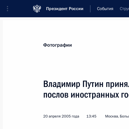
Президент России
События
Стру
Президент
Администрация
Государст
Новости
Стенограммы
Поездки
Те
Фотографии
Показа
Владимир Путин приня
послов иностранных го
Владимир Путин встретился с Пред
комиссии Жозе Мануэлом Баррозу
21 апреля 2005 года, 14:15
Москва, Кремль
20 апреля 2005 года
13:45
Москва, Боль