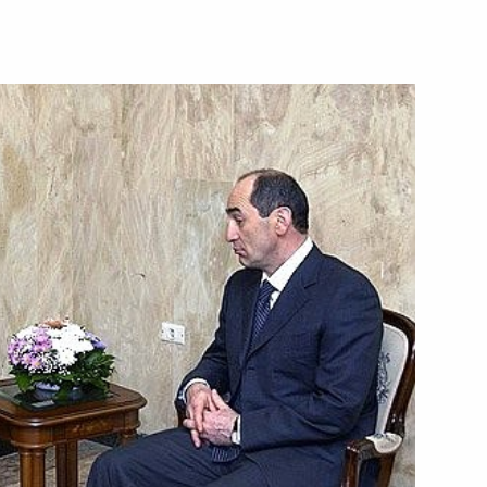
зидентом Армении Робертом
2
советах при полномочных
йской Федерации
йского чемпиона, чемпиона
пиона СССР по баскетболу