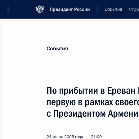
Президент России
События
Стру
Президент
Администрация
Государст
Новости
Стенограммы
Поездки
Те
События
Показа
По прибытии в Ереван
первую в рамках своег
Россия и Армения в равной степен
в углублении многоплановых контак
с Президентом Армени
в тесной кооперации друг с другом
25 марта 2005 года, 11:52
24 марта 2005 года
21:00