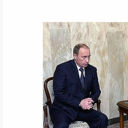
Владимир Путин встретился с Пре
Кочаряном
25 марта 2005 года, 11:00
Ереван
Владимир Путин подписал Указ «О 
представителях Президента Росси
в федеральных округах»
25 марта 2005 года, 00:00
Владимир Путин поздравил олимпи
мира и Европы, многократного чем
Ивана Едешко с 60-летием