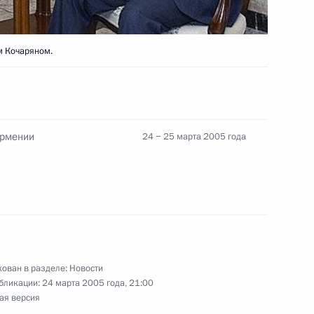
м Кочаряном.
ра, народного артиста
етием
Армении
24 − 25 марта 2005 года
эстрады Александра Буйнова
ован в разделе:
Новости
бликации:
24 марта 2005 года, 21:00
ая версия
жение «О проведении Года