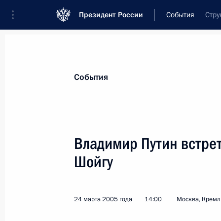
Президент России
События
Стру
Президент
Администрация
Государст
Новости
Стенограммы
Поездки
Те
События
Показа
Владимир Путин встре
Шойгу
Россия и Армения в равной степен
в углублении многоплановых контак
в тесной кооперации друг с другом
24 марта 2005 года
14:00
Москва, Кремл
25 марта 2005 года, 11:52