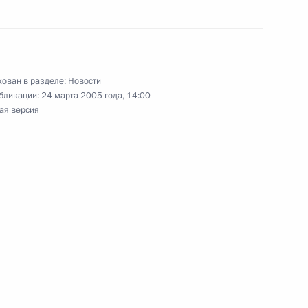
е Армения и Года Республики
ован в разделе:
Новости
бликации:
24 марта 2005 года, 14:00
ая версия
тин провел первую в рамках
1
Президентом Армении
визитом в Республику
1