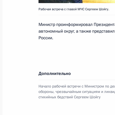
25 марта 2005 года, 00:00
Рабочая встреча с главой МЧС Сергеем Шойгу.
Министр проинформировал Президента
автономный округ, а также представил
Владимир Путин поздравил режиссе
России.
России Анатолия Прошкина с 65-л
25 марта 2005 года, 00:00
Владимир Путин наградил артиста 
Дополнительно
орденом Почета
Начало рабочей встречи с Министром по д
25 марта 2005 года, 00:00
обороны, чрезвычайным ситуациям и ликви
стихийных бедствий Сергеем Шойгу
Владимир Путин подписал распоря