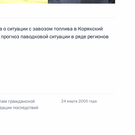
 о ситуации с завозом топлива в Корякский
 прогноз паводковой ситуации в ряде регионов
ра, народного артиста
етием
эстрады Александра Буйнова
елам гражданской
24 марта 2005 года
дации последствий
жение «О проведении Года