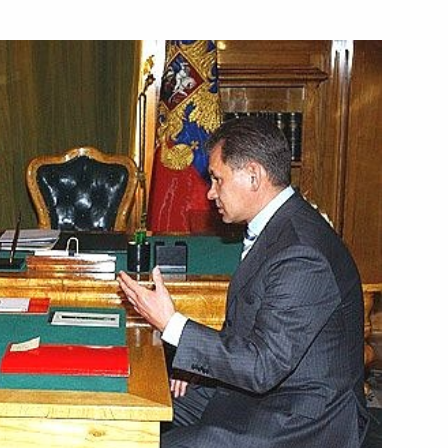
зидентом Армении Робертом
2
советах при полномочных
йской Федерации
йского чемпиона, чемпиона
пиона СССР по баскетболу