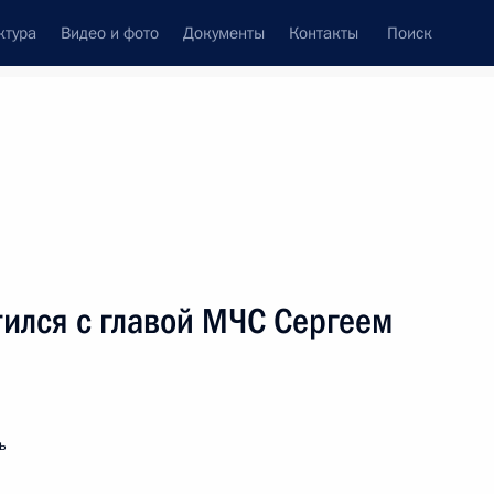
ктура
Видео и фото
Документы
Контакты
Поиск
венный Совет
Совет Безопасности
Комиссии и советы
леграммы
Сведения о Президенте
март, 2005
ть следующие материалы
тился с главой МЧС Сергеем
и заинтересованы
1
тов и видят свое будущее
ь