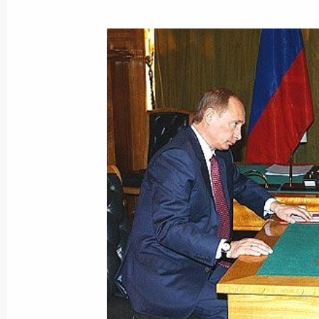
Владимир Путин встретился с Пре
Кочаряном
25 марта 2005 года, 11:00
Ереван
Владимир Путин подписал Указ «О 
представителях Президента Росси
в федеральных округах»
25 марта 2005 года, 00:00
Владимир Путин поздравил олимпи
мира и Европы, многократного чем
Ивана Едешко с 60-летием