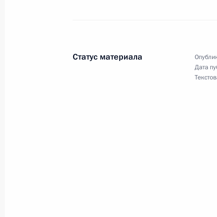
Российской Федерации в Республик
Армения в Российской Федерации»
25 марта 2005 года, 00:00
Статус материала
Опублик
Дата пу
Текстов
24 марта 2005 года, четверг
По прибытии в Ереван Владимир Пу
своего визита рабочую встречу с 
Робертом Кочаряном
24 марта 2005 года, 21:00
Владимир Путин прибыл с рабочим 
Армения