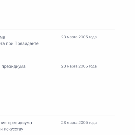
е Армения и Года Республики
ума
23 марта 2005 года
ета при Президенте
тин провел первую в рамках
1
е президиума
23 марта 2005 года
Президентом Армении
визитом в Республику
1
ании президиума
23 марта 2005 года
и искусству