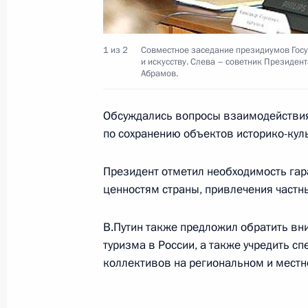
25 марта 2005 года, 00:00
1 из 2
Совместное заседание президиумов Госуд
и искусству. Слева – советник Президе
Абрамов.
Владимир Путин поздравил режиссе
России Анатолия Прошкина с 65-л
Обсуждались вопросы взаимодействия
25 марта 2005 года, 00:00
по сохранению объектов историко-куль
Президент отметил необходимость гар
ценностям страны, привлечения частн
Владимир Путин наградил артиста 
орденом Почета
В.Путин также предложил обратить вн
25 марта 2005 года, 00:00
туризма в России, а также учредить с
коллективов на региональном и местн
Владимир Путин подписал распоря