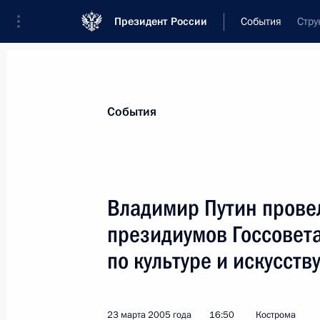
Президент России
События
Стру
Президент
Администрация
Государст
Новости
Стенограммы
Поездки
Те
События
Показа
Владимир Путин прове
президиумов Госсовета
Россия и Армения в равной степен
в углублении многоплановых контак
по культуре и искусств
в тесной кооперации друг с другом
25 марта 2005 года, 11:52
23 марта 2005 года
16:50
Кострома