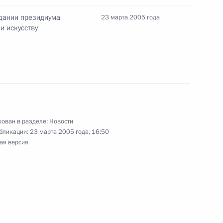
дании президиума
23 марта 2005 года
и искусству
я устранения причин,
1
капиталов российского
ован в разделе:
Новости
бликации:
23 марта 2005 года, 16:50
ладимира Путина
ая версия
ндром Лукашенко
ставителями общественных
5