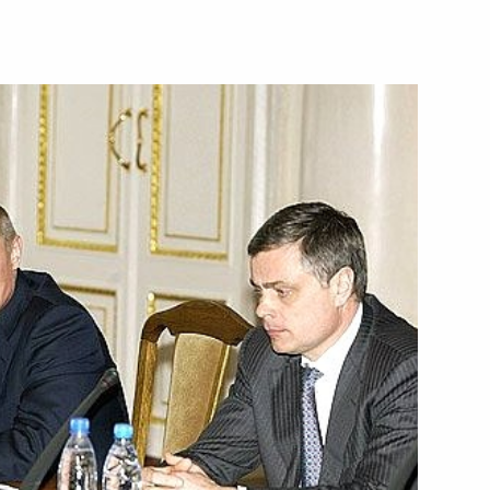
зидентом Армении Робертом
2
советах при полномочных
йской Федерации
йского чемпиона, чемпиона
пиона СССР по баскетболу