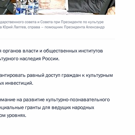
арственного совета и Совета при Президенте по культуре
нта Юрий Лаптев, справа – помощник Президента Александр
ра, народного артиста
етием
 органов власти и общественных институтов
турного наследия России.
антировать равный доступ граждан к культурным
ых инвестиций.
эстрады Александра Буйнова
имание на развитие культурно-познавательного
пециальные гранты для ведущих народных
ом уровнях.
жение «О проведении Года