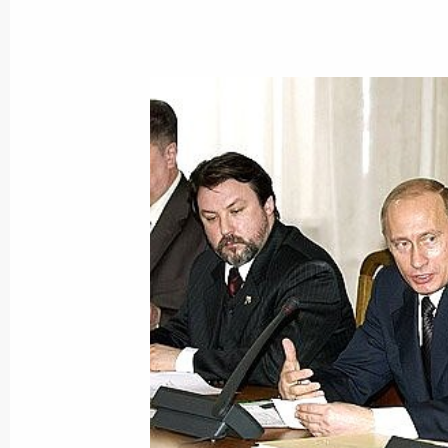
Владимир Путин встретился с Пре
Кочаряном
25 марта 2005 года, 11:00
Ереван
Владимир Путин подписал Указ «О 
представителях Президента Росси
в федеральных округах»
25 марта 2005 года, 00:00
Владимир Путин поздравил олимпи
мира и Европы, многократного чем
Ивана Едешко с 60-летием