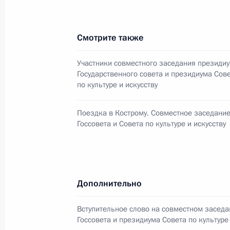
Российской Федерации в Республик
Армения в Российской Федерации»
Смотрите также
25 марта 2005 года, 00:00
Участники совместного заседания президи
Государственного совета и президиума Сов
24 марта 2005 года, четверг
по культуре и искусству
По прибытии в Ереван Владимир Пу
Поездка в Кострому. Совместное заседани
своего визита рабочую встречу с 
Госсовета и Совета по культуре и искусству
Робертом Кочаряном
24 марта 2005 года, 21:00
Дополнительно
Владимир Путин прибыл с рабочим 
Вступительное слово на совместном засед
Армения
Госсовета и президиума Совета по культуре 