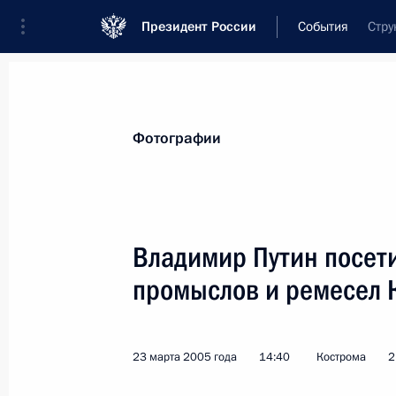
Президент России
События
Стру
Президент
Администрация
Государст
Новости
Стенограммы
Поездки
Те
Фотографии
Показа
Владимир Путин посет
промыслов и ремесел 
По итогам российско-армянских пе
конференция Владимира Путина и 
25 марта 2005 года, 13:00
Ереван
23 марта 2005 года
14:40
Кострома
2