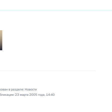
и заинтересованы
1
тов и видят свое будущее
зидентом Армении Робертом
2
ован в разделе:
Новости
советах при полномочных
бликации:
23 марта 2005 года, 14:40
йской Федерации