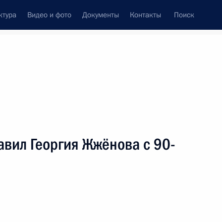
ктура
Видео и фото
Документы
Контакты
Поиск
венный Совет
Совет Безопасности
Комиссии и советы
леграммы
Сведения о Президенте
март, 2005
ть следующие материалы
вил Георгия Жжёнова с 90-
ра, народного артиста
етием