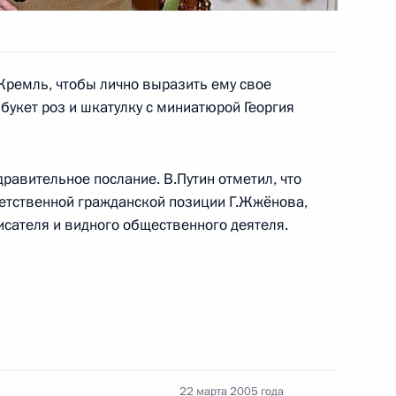
 Кремль, чтобы лично выразить ему свое
букет роз и шкатулку с миниатюрой Георгия
визитом в Республику
1
равительное послание. В.Путин отметил, что
ветственной гражданской позиции Г.Жжёнова,
исателя и видного общественного деятеля.
я устранения причин,
1
капиталов российского
22 марта 2005 года