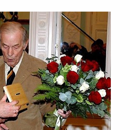
эстрады Александра Буйнова
жение «О проведении Года
е Армения и Года Республики
тин провел первую в рамках
1
Президентом Армении