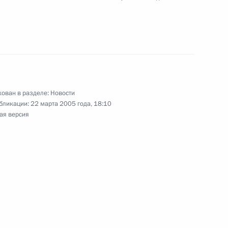
ладимира Путина
ндром Лукашенко
ставителями общественных
5
ован в разделе:
Новости
бликации:
22 марта 2005 года, 18:10
ая версия
 Кремлевский Дворец
ой МЧС Сергеем Шойгу
1