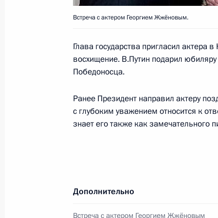
Робертом Кочаряном
Встреча с актером Георгием Жжёновым.
24 марта 2005 года, 21:00
Глава государства пригласил актера в
восхищение. В.Путин подарил юбиляру 
Владимир Путин прибыл с рабочим 
Победоносца.
Армения
Ранее Президент направил актеру позд
24 марта 2005 года, 20:00
Ереван
с глубоким уважением относится к от
знает его также как замечательного п
Государством принимаются меры дл
сужающих сферу приложения сил и 
предпринимательства
24 марта 2005 года, 16:52
Дополнительно
Встреча с актером Георгием Жжёновым