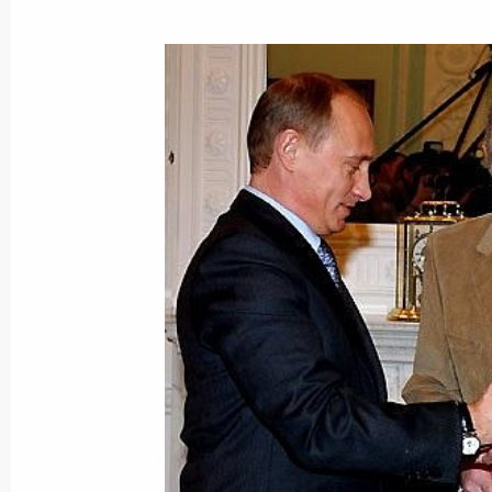
Владимир Путин наградил артиста 
орденом Почета
25 марта 2005 года, 00:00
Владимир Путин подписал распоря
Российской Федерации в Республик
Армения в Российской Федерации»
25 марта 2005 года, 00:00
24 марта 2005 года, четверг
По прибытии в Ереван Владимир Пу
своего визита рабочую встречу с 