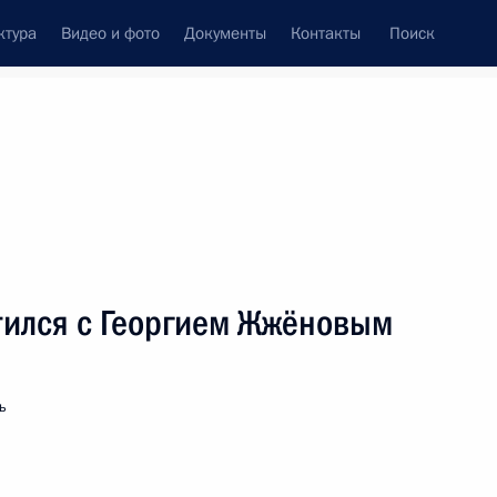
ктура
Видео и фото
Документы
Контакты
Поиск
венный Совет
Совет Безопасности
Комиссии и советы
леграммы
Сведения о Президенте
март, 2005
ть следующие материалы
тился с Георгием Жжёновым
ой государственный театр им.
2
ь