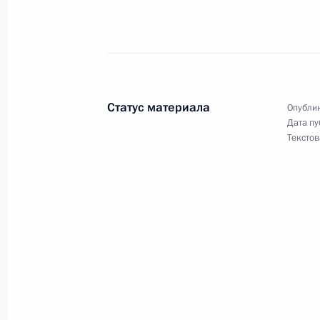
Владимир Путин направил поздрав
Председателю КНР Ху Цзиньтао в св
Председателя Центрального военно
22 марта 2005 года, 00:00
Статус материала
Опублик
Дата пу
Текстов
Владимир Путин наградил медалью
капитана учебно-парусного судна 
Коломенского и врача того же суд
за смелые и решительные действия
в экстремальных условиях
22 марта 2005 года, 00:00