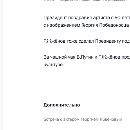
Владимир Путин встретился с Гео
Президент поздравил артиста с 90-ле
с изображением Георгия Победоносца и
22 марта 2005 года, 17:00
Москва, Кремль
Г.Жжёнов тоже сделал Президенту пода
Владимир Путин встретился с предс
За чашкой чая В.Путин и Г.Жжёнов про
промышленной палаты Евгением 
культуре.
22 марта 2005 года, 15:00
Москва, Кремль
Президент провел рабочую встречу
Дополнительно
Правительства Михаилом Фрадков
22 марта 2005 года, 13:20
Москва, Кремль
Встреча с актером Георгием Жжёновым