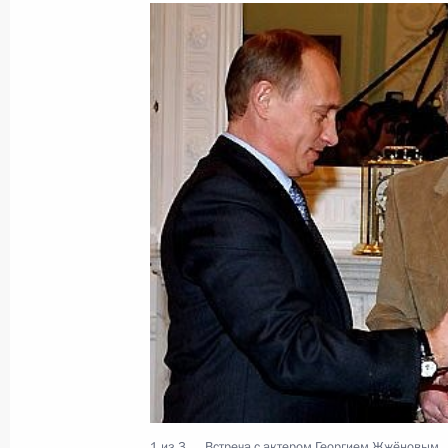
Владимир Путин возложил венок к
славы
23 марта 2005 года, 13:40
Кострома
22 марта 2005 года, вторник
Состоялся телефонный разговор В
с Президентом Казахстана Нурсул
22 марта 2005 года, 18:50
Владимир Путин поздравил Георгия
22 марта 2005 года, 18:10
1 из 3
Встреча с актером Георгием Жжёновым.