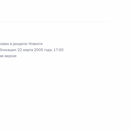
ительное послание
язи с избранием его на пост
го совета КНР
ован в разделе:
Новости
бликации:
22 марта 2005 года, 17:00
ая версия
 «За спасение погибавших»
«Крузенштерн» Геннадия
на Александра Шабалина
 при спасении человека