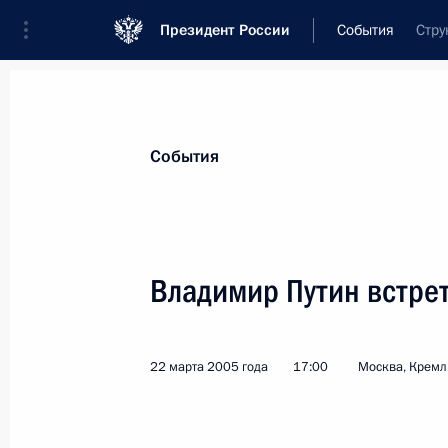
Президент России
События
Стру
Президент
Администрация
Государст
Новости
Стенограммы
Поездки
Те
События
Показа
Владимир Путин встре
Владимир Путин посетил Костромск
А.Н.Островского
22 марта 2005 года
17:00
Москва, Кремл
23 марта 2005 года, 14:30
Кострома