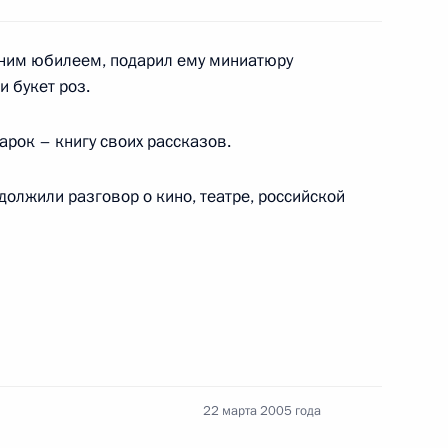
ргием Жжёновым
тним юбилеем, подарил ему миниатюру
3
 букет роз.
рок – книгу своих рассказов.
едателем Торгово-
1
должили разговор о кино, театре, российской
Примаковым
 с Председателем
1
ым
22 марта 2005 года