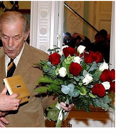
 Вечному огню Мемориала
2
ладимира Путина
таном Назарбаевым
 Жжёнова с 90-летием
1