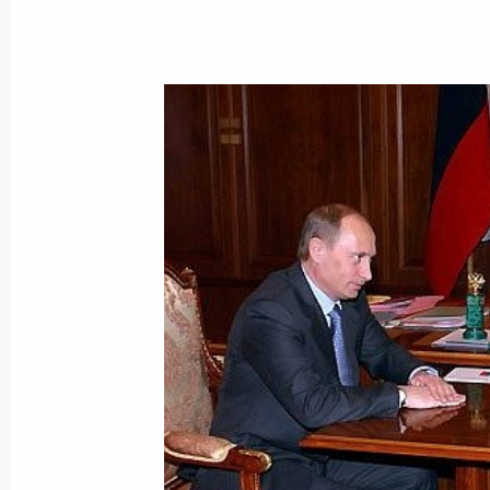
Владимир Путин возложил венок к
славы
23 марта 2005 года, 13:40
Кострома
22 марта 2005 года, вторник
Состоялся телефонный разговор В
с Президентом Казахстана Нурсул
22 марта 2005 года, 18:50
Владимир Путин поздравил Георгия
22 марта 2005 года, 18:10