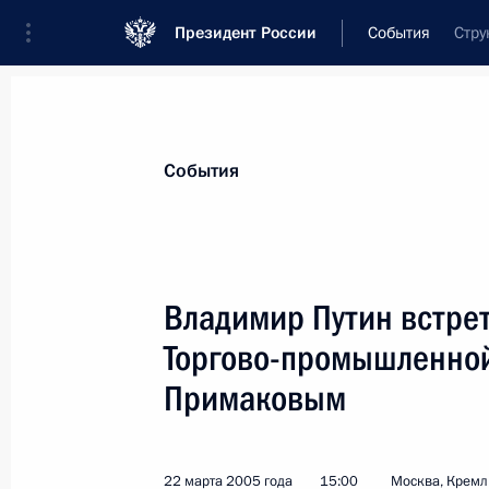
Президент России
События
Стру
Президент
Администрация
Государст
Новости
Стенограммы
Поездки
Те
События
Показа
Владимир Путин встре
Торгово-промышленной
Владимир Путин посетил Костромск
А.Н.Островского
Примаковым
23 марта 2005 года, 14:30
Кострома
22 марта 2005 года
15:00
Москва, Кремл