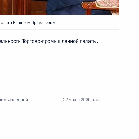
ргием Жжёновым
3
 палаты Евгением Примаковым.
ельности Торгово-промышленной палаты.
едателем Торгово-
1
Примаковым
промышленной
22 марта 2005 года
 с Председателем
1
ым