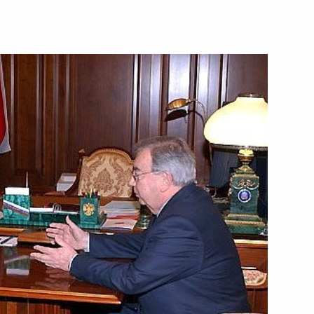
 Вечному огню Мемориала
2
ладимира Путина
таном Назарбаевым
 Жжёнова с 90-летием
1