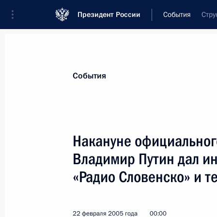
Президент России
События
Стру
Президент
Администрация
Государст
Новости
Стенограммы
Поездки
Те
События
Показа
Накануне официальног
Владимир Путин дал и
Владимир Путин предложил кандида
наделения его полномочиями губе
«Радио Словенско» и т
25 февраля 2005 года, 00:00
22 февраля 2005 года
00:00