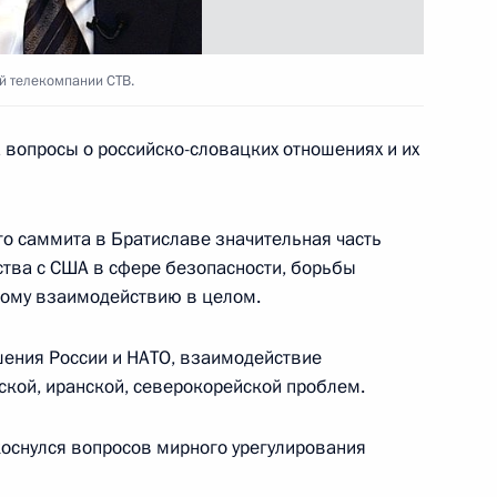
й телекомпании СТВ.
 вопросы о российско-словацких отношениях и их
и не должно
1
 демократии
о саммита в Братиславе значительная часть
тва с США в сфере безопасности, борьбы
кому взаимодействию в целом.
 визита Владимира Путина
3
шения России и НАТО, взаимодействие
кской, иранской, северокорейской проблем.
тислава
коснулся вопросов мирного урегулирования
Путин и Джордж Буш провели
2