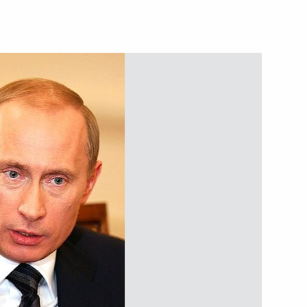
ха Московского и всея Руси
туру Бориса Золотарева для
рнатора Эвенкийского
твие участникам юбилейного
порту государств –