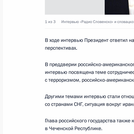
25 февраля 2005 года, 00:00
1 из 3
Интервью «Радио Словенско» и словацко
24 февраля 2005 года, четверг
В ходе интервью Президент ответил на
Внедрение и укрепление демократи
перспективах.
компрометировать самого понятия
24 февраля 2005 года, 22:20
В преддверии российско-американског
интервью посвящена теме сотрудничес
с терроризмом, российско-американс
Началась программа официального
в Словакию
Другими темами интервью стали отно
со странами СНГ, ситуация вокруг ира
24 февраля 2005 года, 22:20
Словакия, Бра
Глава российского государства также 
в Чеченской Республике.
По итогам переговоров Владимир 