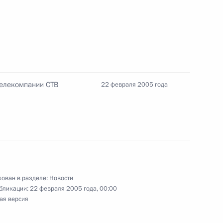
тислава
няли три совместных
телекомпании СТВ
22 февраля 2005 года
тислава
ие переговоры
2
тислава
ован в разделе:
Новости
бликации:
22 февраля 2005 года, 00:00
ая версия
и в столицу Словакии
2