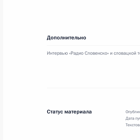
пресс-конференцию
24 февраля 2005 года, 20:30
Словакия, Бра
Дополнительно
Владимир Путин и Джордж Буш при
Интервью «Радио Словенско» и словацкой 
заявления
24 февраля 2005 года, 20:00
Словакия, Бра
Состоялись российско-американск
24 февраля 2005 года, 17:10
Словакия, Бра
Статус материала
Опублик
Дата пу
Текстов
Владимир Путин с супругой прибыл