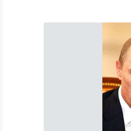
Владимир Путин поздравил Патриар
Алексия II с днем тезоименитства
25 февраля 2005 года, 00:00
Владимир Путин предложил кандида
наделения его полномочиями губе
автономного округа
25 февраля 2005 года, 00:00
Владимир Путин направил приветс
Совета по железнодорожному транс
участников СНГ