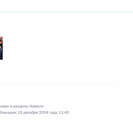
 с членами Совета
1
ладимира Путина
 Джеймсом Вулфенсоном
ован в разделе:
Новости
-космонавта, дважды Героя
бликации:
15 декабря 2004 года, 11:40
а с 70-летием