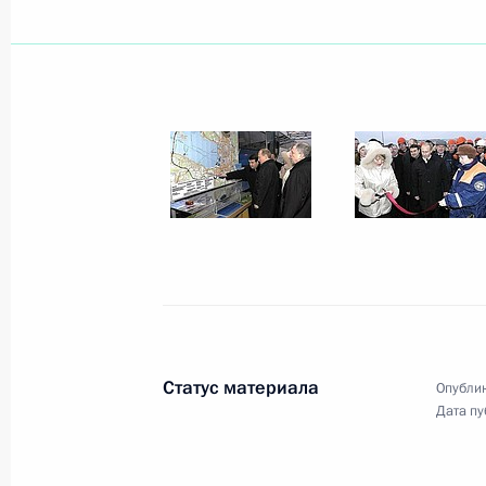
Владимир Путин провел совещание
Безопасности
19 декабря 2004 года, 15:00
Ново-Огарево
18 декабря 2004 года, суббота
Состоялся телефонный разговор В
с президентом Всемирного банка
18 декабря 2004 года, 17:30
Статус материала
Опублик
Владимир Путин поздравил летчика
Дата пу
Советского Союза Бориса Волынов
18 декабря 2004 года, 14:40