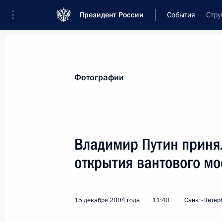
Президент России
События
Стру
Президент
Администрация
Государст
Новости
Стенограммы
Поездки
Те
Фотографии
Показа
Владимир Путин приня
открытия вантового мо
Владимир Путин встретился с чемп
Константином Цзю
19 декабря 2004 года, 17:00
Ново-Огарево
15 декабря 2004 года
11:40
Санкт-Петер