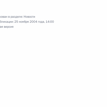
я встреча Владимира Путина
2
сом
ован в разделе:
Новости
бликации:
25 ноября 2004 года, 14:00
ая версия
инято совместное сообщение
нвалидов России с открытием
идов на Кубок Президента