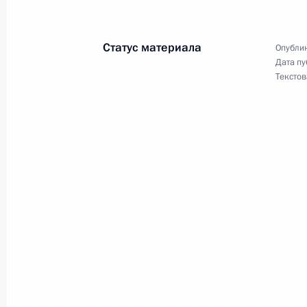
В Кремле состоялась неформальна
с Президентом Венесуэлы Уго Чаве
Статус материала
Опублик
26 ноября 2004 года, 14:10
Дата пу
Текстов
По итогам саммита Россия – ЕС пр
для печати
26 ноября 2004 года, 13:30
Владимир Путин поздравил Союз и
II турнира по футболу среди инвал
Российской Федерации
26 ноября 2004 года, 12:30