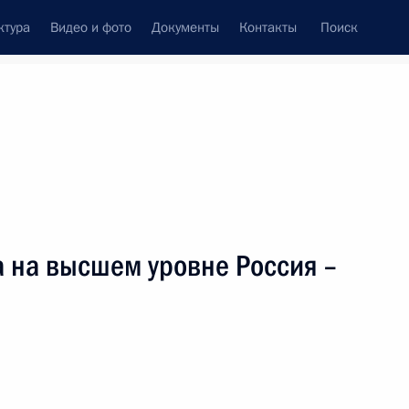
ктура
Видео и фото
Документы
Контакты
Поиск
венный Совет
Совет Безопасности
Комиссии и советы
леграммы
Сведения о Президенте
ноябрь, 2004
ть следующие материалы
а на высшем уровне Россия –
 с членами Совета
1