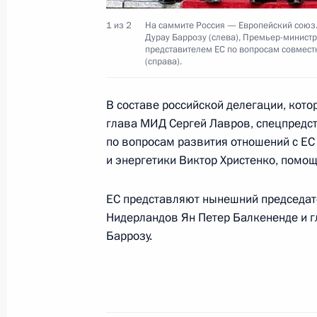
Владимир Путин высоко оценил пер
России и Венесуэлы в нефтегазово
1 из 2
На саммите Россия — Европейский союз
Дурау Баррозу (слева), Премьер-минис
26 ноября 2004 года, 19:00
представителем ЕС по вопросам совмест
(справа).
В составе российской делегации, кот
По итогам российско-венесуэльски
глава МИД Сергей Лавров, спецпредст
Путин и Уго Чавес приняли совмест
по вопросам развития отношений с Е
26 ноября 2004 года, 18:00
и энергетики Виктор Христенко, помо
ЕС представляют нынешний председат
Нидерландов Ян Петер Балкененде и 
Владимир Путин встретился с През
Баррозу.
Чавесом
26 ноября 2004 года, 16:45