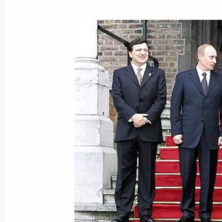
Президент поздравил актрису театр
России Галину Польских с юбилеем
27 ноября 2004 года, 00:00
26 ноября 2004 года, пятница
Россия и Венесуэла подтвердили д
усилиям по поддержанию стабильн
рынке нефти
26 ноября 2004 года, 19:22