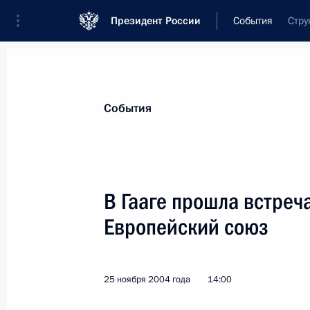
Президент России
События
Стру
Президент
Администрация
Государст
Новости
Стенограммы
Поездки
Те
События
Показа
В Гааге прошла встреч
Европейский союз
27 ноября 2004 года, суббота
Владимир Путин провел совещание
Безопасности
25 ноября 2004 года
14:00
27 ноября 2004 года, 15:10