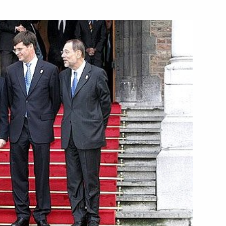
а и кино, народную артистку
оговоренность содействовать
1
ости на международном