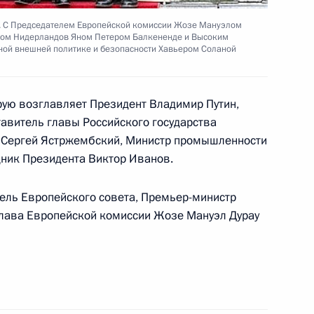
спективы сотрудничества
2
й сфере
. С Председателем Европейской комиссии Жозе Мануэлом
тром Нидерландов Яном Петером Балкененде и Высоким
ной внешней политике и безопасности Хавьером Соланой
орую возглавляет Президент Владимир Путин,
х переговоров Владимир
2
авитель главы Российского государства
ное заявление
С Сергей Ястржембский, Министр промышленности
щник Президента Виктор Иванов.
ель Европейского совета, Премьер-министр
глава Европейской комиссии Жозе Мануэл Дурау
идентом Венесуэлы Уго
2