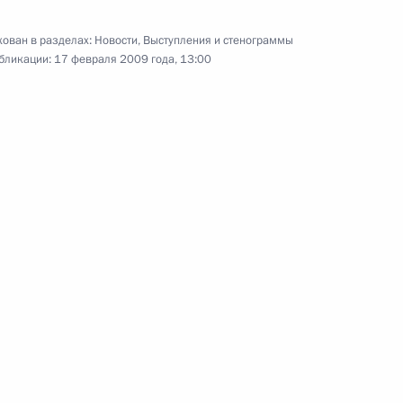
по вопросам обеспечения
безопасности социальных
ован в разделах:
Новости
,
Выступления и стенограммы
бликации:
17 февраля 2009 года, 13:00
учреждений
5 февраля 2009 года
Видео, 19 мин.