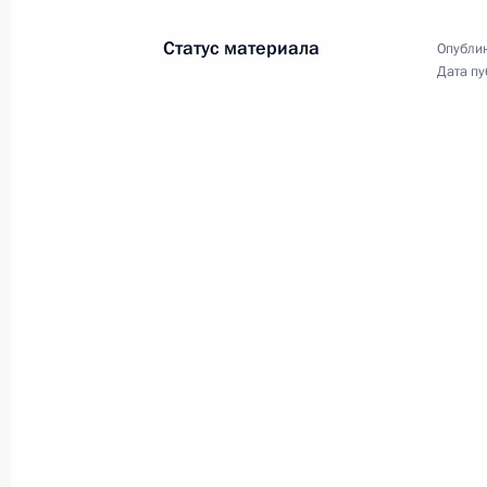
вручения премий Президента
Российской Федерации в области
Статус материала
Опублик
науки и инноваций для молодых
Дата пу
учёных за 2008 год
9 февраля 2009 года
Видео, 8 мин.