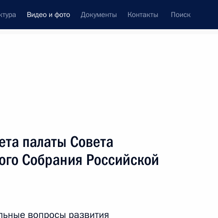
ктура
Видео и фото
Документы
Контакты
Поиск
си
ия, встречи
Встречи со СМИ
февраль, 2009
ть следующие материалы
ета палаты Совета
го Собрания Российской
Встреча с членами Совета палаты
Совета Федерации Федерального
я
Собрания Российской Федерации
альные вопросы развития