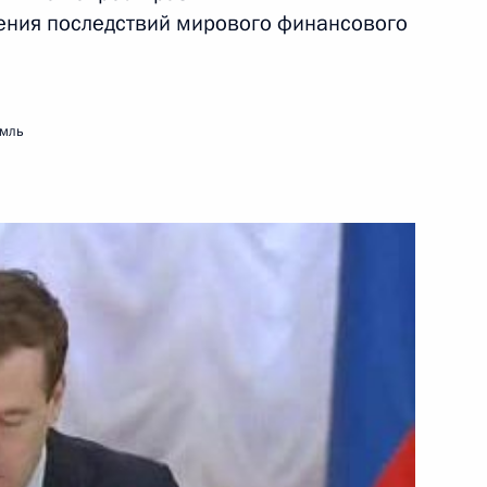
ления последствий мирового финансового
17 февраля 2009 года
Видео, 10 мин.
емль
.
Вступительное слово на заседании
Совета по развитию
я
информационного общества