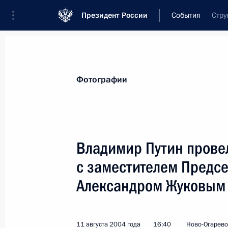
Президент России
События
Стру
Президент
Администрация
Государст
Новости
Стенограммы
Поездки
Те
Фотографии
Показа
Владимир Путин провел
с заместителем Предсе
Владимир Путин подписал указ о н
наградами Российской Федерации р
Александром Жуковым
и телерадиовещания
14 августа 2004 года, 00:00
11 августа 2004 года
16:40
Ново-Огарево