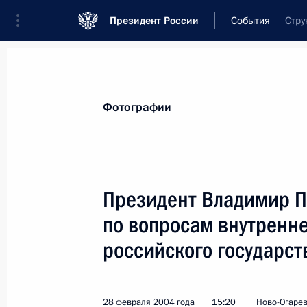
Президент России
События
Стру
Президент
Администрация
Государст
Новости
Стенограммы
Поездки
Те
Фотографии
Показа
Президент Владимир П
по вопросам внутренн
28 февраля 2004 года, суббота
российского государст
Президент Владимир Путин провел
внутренней и внешней политики ро
28 февраля 2004 года, 15:20
Ново-Огарево
28 февраля 2004 года
15:20
Ново-Огаре