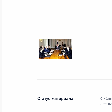
27 февраля 2004 года, пятница
Вопрос введения в действие ново
отношений Президент В.Путин наз
27 февраля 2004 года, 16:23
В Красноярске на встрече с ректо
В.Путин заявил, что в ближайшее в
ряд решений в сфере медицины, о
сфере
27 февраля 2004 года, 14:41
Статус материала
Опублик
Дата пу