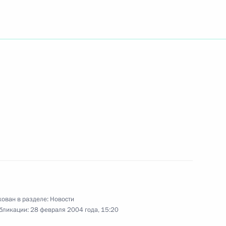
й модели межбюджетных
1
вал принципиальным
рами вузов региона Президент
1
ремя нужно будет принимать
бразования, социальной
ован в разделе:
Новости
бликации:
28 февраля 2004 года, 15:20