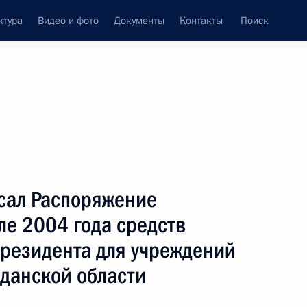
ктура
Видео и фото
Документы
Контакты
Поиск
сал Распоряжение
але 2004 года средств
Президента для учреждений
данской области