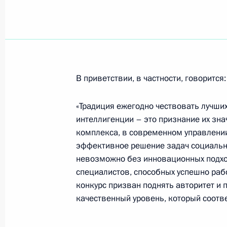
Президент Владимир Путин вырази
Гайдукову в связи с кончиной наро
Московской государственной акад
В приветствии, в частности, говорится:
Головкиной
21 февраля 2004 года, 11:40
«Традиция ежегодно чествовать лучших
интеллигенции – это признание их зн
комплекса, в современном управлении
эффективное решение задач социальн
Владимир Путин подписал Указ о п
невозможно без инновационных подх
Президента в области литературы и
специалистов, способных успешно раб
21 февраля 2004 года, 11:30
конкурс призван поднять авторитет и
качественный уровень, который соотв
20 февраля 2004 года, пятница