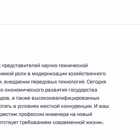
л соболезнования Владимиру
дной артистки СССР, ректора
емии хореографии Софьи
 представителей научно-технической
ачимой роли в модернизации хозяйственного
, внедрении передовых технологий. Сегодня
о-экономического развития государства
рисуждении премий
одов, а также высококвалифицированных
 искусства 2003 года
отать в условиях жесткой конкуренции. И ваш
 престиж профессии инженера на новый
етствует требованиям современной жизни».