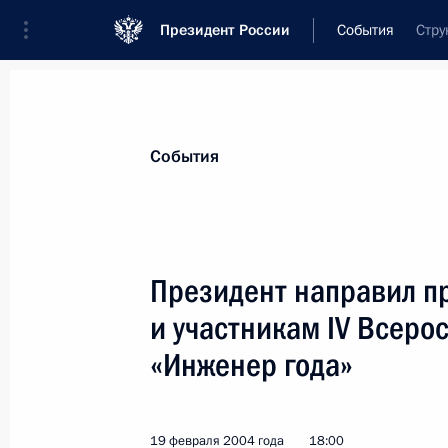
Президент России
События
Стру
Президент
Администрация
Государст
Новости
Стенограммы
Поездки
Те
События
Показа
Президент направил п
и участникам IV Всеро
Президент подписал Указ «О внесе
оборудования, материалов и технол
«Инженер года»
использованы при создании ракетн
которых установлен экспортный ко
19 февраля 2004 года
18:00
21 февраля 2004 года, 14:30