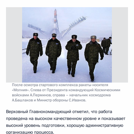
После осмотра стартового комплекса ракеты-носителя
«Молния». Слева от Президента командующий Космическими
войсками А.Перминов, справа – начальник космодрома
А.Башлаков и Министр обороны С.Иванов.
Верховный Главнокомандующий отметил, что работа
проведена на высоком качественном уровне и показывает
высокий уровень подготовки, хорошую административную
организацию процесса.