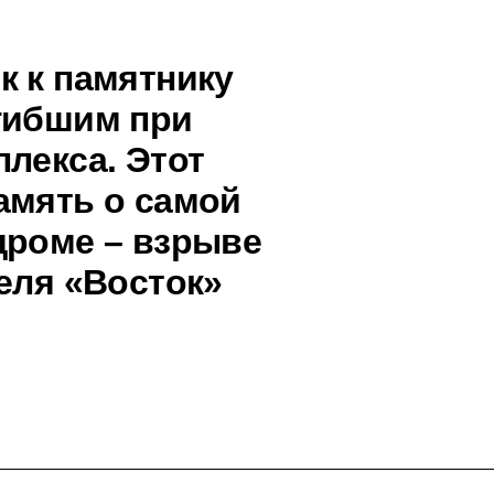
к к памятнику
гибшим при
лекса. Этот
амять о самой
дроме – взрыве
еля «Восток»