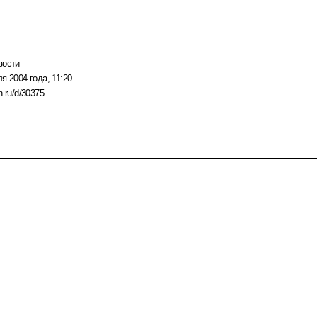
вости
я 2004 года, 11:20
n.ru/d/30375