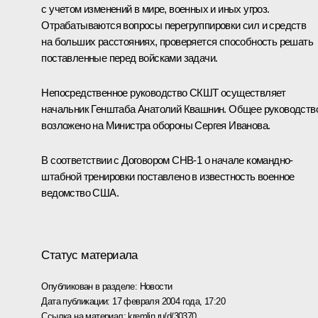
с учетом изменений в мире, военных и иных угроз.
Отрабатываются вопросы перегруппировки сил и средств
на больших расстояниях, проверяется способность решать
поставленные перед войсками задачи.
Непосредственное руководство СКШТ осуществляет
начальник Генштаба Анатолий Квашнин. Общее руководств
возложено на Министра обороны Сергея Иванова.
В соответствии с Договором СНВ-1 о начале командно-
штабной тренировки поставлено в известность военное
ведомство США.
Статус материала
Опубликован в разделе:
Новости
Дата публикации:
17 февраля 2004 года, 17:20
Ссылка на материал:
kremlin.ru/d/30370