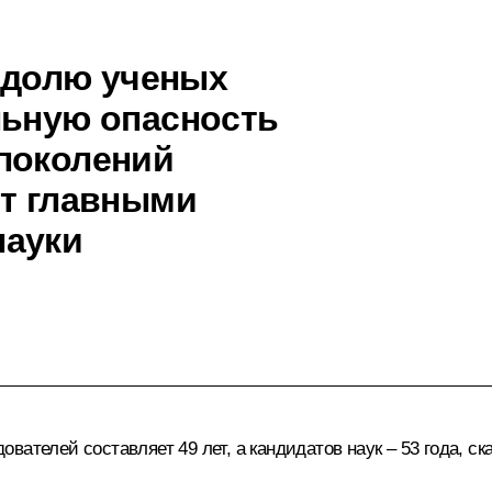
долю ученых
льную опасность
поколений
ет главными
науки
ателей составляет 49 лет, а кандидатов наук – 53 года, ск