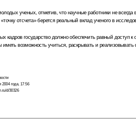
олодых ученых, отметив, что научные работники не всегда 
а «точку отсчета» берется реальный вклад ученого в исследо
ых кадров государство должно обеспечить равный доступ к 
 иметь возможность учиться, раскрывать и реализовывать с
вости
 2004 года, 17:56
n.ru/d/30326