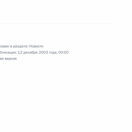
 церемонии прощания
3
ован в разделе:
Новости
О внесении изменений
бликации:
12 декабря 2003 года, 00:00
ая версия
 контролю Российской
альный Закон «О валютном
е», принятый
 2003 года и одобренный
03года