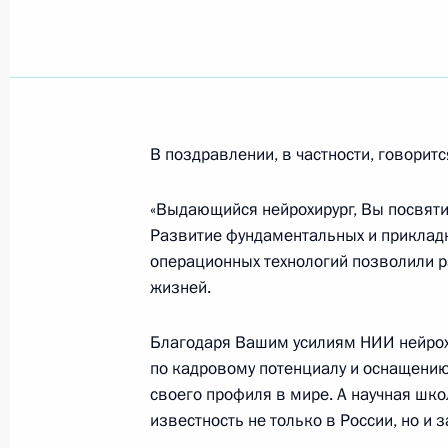
кончину Г.Алиева, с которым сложи
отношения
15 декабря 2003 года, 16:51
В поздравлении, в частности, говоритс
Владимир Путин провел краткие вс
Грузии, Казахстана и Украины
«Выдающийся нейрохирург, Вы посвят
15 декабря 2003 года, 14:00
Баку
Развитие фундаментальных и прикладн
операционных технологий позволили 
жизней.
Владимир Путин встретился с Пре
Благодаря Вашим усилиям НИИ нейрох
Ильхамом Алиевым
по кадровому потенциалу и оснащению
15 декабря 2003 года, 13:20
Баку
своего профиля в мире. А научная шк
известность не только в России, но и 