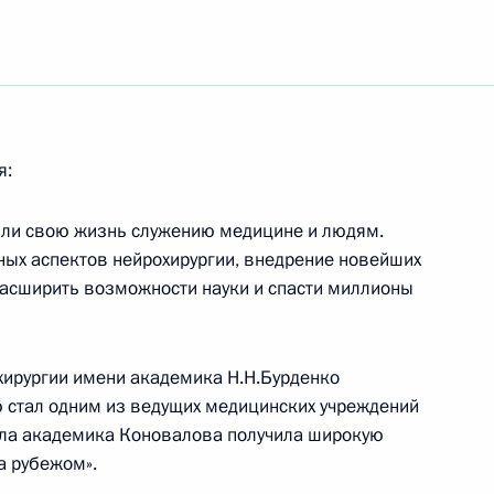
лись теплые личные
я:
тречи с руководителями
3
или свою жизнь служению медицине и людям.
ых аспектов нейрохирургии, внедрение новейших
расширить возможности науки и спасти миллионы
зидентом Азербайджана
1
ирургии имени академика Н.Н.Бурденко
 стал одним из ведущих медицинских учреждений
ола академика Коновалова получила широкую
за рубежом».