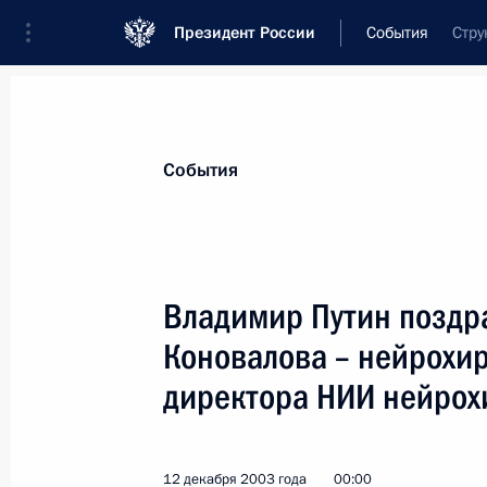
Президент России
События
Стру
Президент
Администрация
Государст
Новости
Стенограммы
Поездки
Те
События
Показа
Владимир Путин поздр
Коновалова – нейрохир
Президент России Владимир Путин 
Президентом Азербайджана Гейдар
директора НИИ нейрох
гробу венок из бордовых роз. Пос
проходившей в бакинском дворце «
российского государства заявил, ч
12 декабря 2003 года
00:00