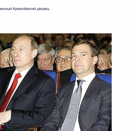
твенный Кремлёвский дворец
дседатель Правительства
1
 концерте, посвящённом 63-й
ественной войне
енный Кремлёвский дворец
ведева с Президентом Шри-
ведева с Президентом
ухамедовым