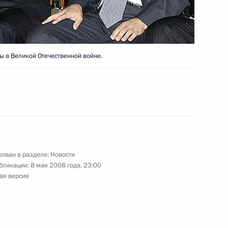
ы в Великой Отечественной войне.
дведева с Премьер-министром
о назначении Владимира
ва
ован в разделе:
Новости
бликации:
8 мая 2008 года, 23:00
ая версия
татам Государственной Думы
3
 назначения на пост