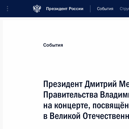
Президент России
События
Стру
Президент
Администрация
Государст
Новости
Стенограммы
Поездки
Те
События
Показа
Президент Дмитрий Ме
Правительства Владим
Дмитрий Медведев поздравил глав 
Победы
на концерте, посвящё
9 мая 2008 года, 09:30
в Великой Отечествен