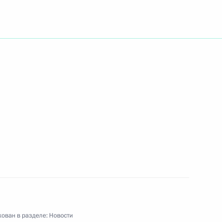
еке «Сигнет» перед
2
аучной и творческой элитой
и Эдинбургский замок –
5
ролей
вие участникам и гостям
салона в Санкт-Петербурге
ован в разделе:
Новости