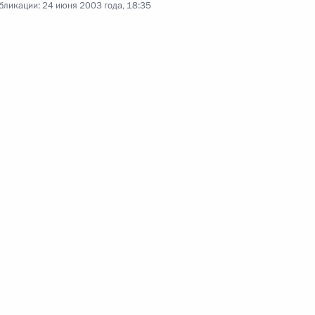
бликации:
24 июня 2003 года, 18:35
чанием школы выпускников
ем в честь Президента
1
ром либеральных демократов
и