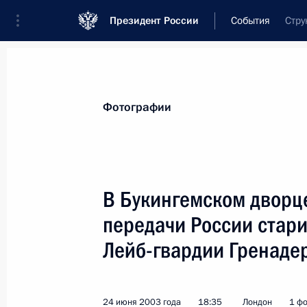
Президент России
События
Стру
Президент
Администрация
Государст
Новости
Стенограммы
Поездки
Те
Фотографии
Показа
В Букингемском дворц
передачи России стар
Владимир Путин с супругой посети
Королевы Елизаветы II в Шотланди
Лейб-гвардии Гренадер
25 июня 2003 года, 20:05
Эдинбург
24 июня 2003 года
18:35
Лондон
1 ф