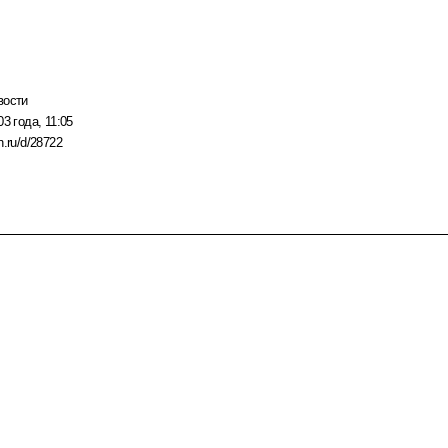
вости
3 года, 11:05
n.ru/d/28722