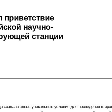
л приветствие
йской научно-
фующей станции
ода создала здесь уникальные условия для проведения ши