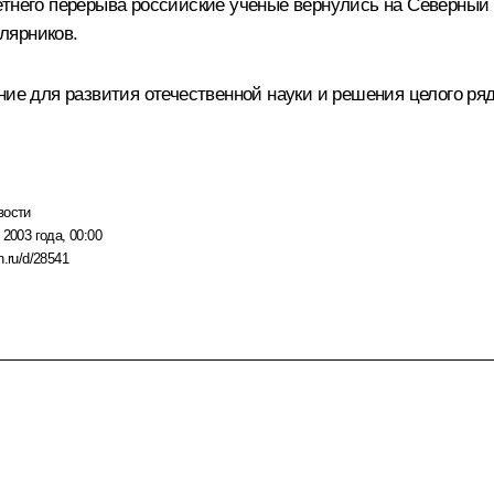
етнего перерыва российские ученые вернулись на Северный
лярников.
ние для развития отечественной науки и решения целого ряд
вости
 2003 года, 00:00
n.ru/d/28541