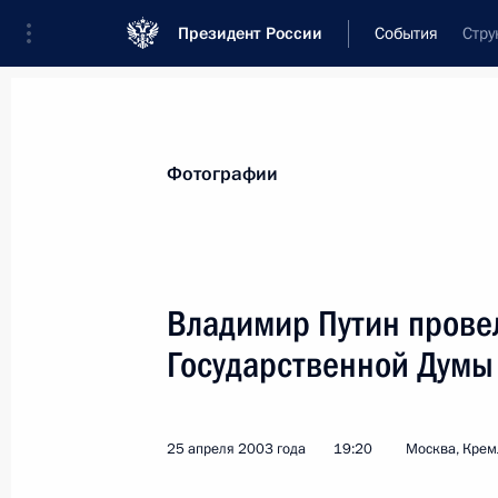
Президент России
События
Стру
Президент
Администрация
Государст
Новости
Стенограммы
Поездки
Те
Фотографии
Показа
Владимир Путин провел
Государственной Думы
Состоялась встреча Владимира Пут
Роберта Кочаряна
27 апреля 2003 года, 18:00
Душанбе
25 апреля 2003 года
19:20
Москва, Крем