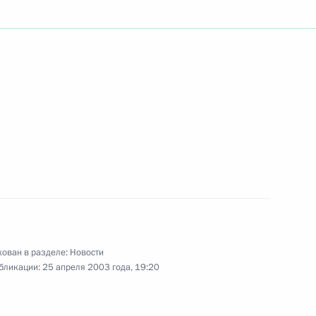
заседании
4
зЭС
икистана Эмомали Рахмонов
1
рованную в Таджикистане
6
ован в разделе:
Новости
бликации:
25 апреля 2003 года, 19:20