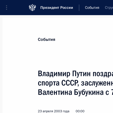
Президент России
События
Стру
Президент
Администрация
Государст
Новости
Стенограммы
Поездки
Те
События
Показа
Владимир Путин поздр
спорта СССР, заслужен
Владимир Путин поздравил артиста
СССР Арутюна Акопяна с 85-летие
Валентина Бубукина с 
25 апреля 2003 года, 00:00
23 апреля 2003 года
00:00