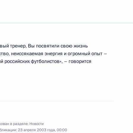
тием заслуженного мастера
она Эдуарда Иванова
вый тренер, Вы посвятили свою жизнь
ство, неиссякаемая энергия и огромный опыт –
ительную телеграмму
й российских футболистов», – говорится
, народному артисту СССР
и с его 75-летием
седателем правления
ован в разделе:
Новости
ковским и президентом
бликации:
23 апреля 2003 года, 00:00