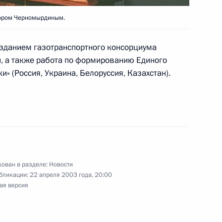
видлером
тором Черномырдиным.
озданием газотранспортного консорциума
и, а также работа по формированию Единого
ов по оптимизации системы
1
» (Россия, Украина, Белоруссия, Казахстан).
ва с зарубежными странами,
дании комиссии по ВТС.
ва отметил совершенствование
ставление ряду предприятий
еэкономическую деятельность
ован в разделе:
Новости
бликации:
22 апреля 2003 года, 20:00
ая версия
Карелову и Бориса Алешина
тельства