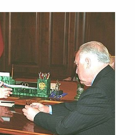
тием заслуженного мастера
она Эдуарда Иванова
ительную телеграмму
, народному артисту СССР
и с его 75-летием
седателем правления
ковским и президентом