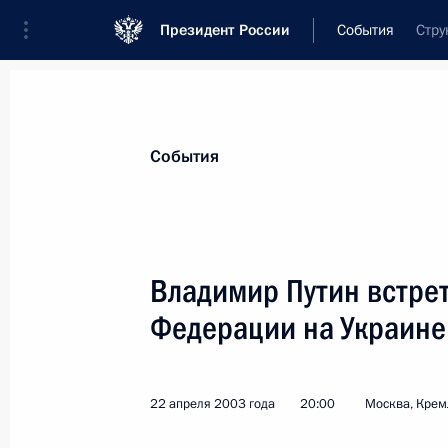
Президент России
События
Стру
Президент
Администрация
Государст
Новости
Стенограммы
Поездки
Те
События
Показа
Владимир Путин встрет
Федерации на Украин
Владимир Путин поздравил артиста
СССР Арутюна Акопяна с 85-летие
25 апреля 2003 года, 00:00
22 апреля 2003 года
20:00
Москва, Крем