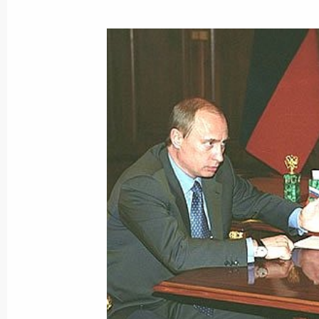
Владимир Путин поздравил с 65-ле
спорта СССР, олимпийского чемпи
25 апреля 2003 года, 00:00
Владимир Путин направил поздрав
популярному артисту театра и кино
Юрию Васильевичу Яковлеву в связ
25 апреля 2003 года, 00:00
24 апреля 2003 года, четверг
Владимир Путин встретился с пред
компании «ЮКОС» Михаилом Ходор