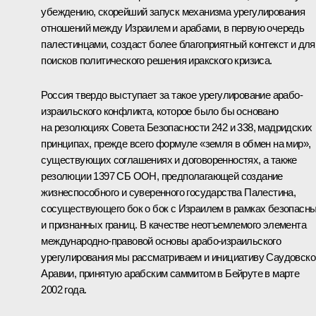
убеждению, скорейший запуск механизма урегулирования
отношений между Израилем и арабами, в первую очередь
палестинцами, создаст более благоприятный контекст и для
поисков политического решения иракского кризиса.
Россия твердо выступает за такое урегулирование арабо-
израильского конфликта, которое было бы основано
на резолюциях Совета Безопасности 242 и 338, мадридских
принципах, прежде всего формуле «земля в обмен на мир»,
существующих соглашениях и договоренностях, а также
резолюции 1397 СБ ООН, предполагающей создание
жизнеспособного и суверенного государства Палестина,
сосуществующего бок о бок с Израилем в рамках безопасн
и признанных границ. В качестве неотъемлемого элемента
международно-правовой основы арабо-израильского
урегулирования мы рассматриваем и инициативу Саудовско
Аравии, принятую арабским саммитом в Бейруте в марте
2002 года.