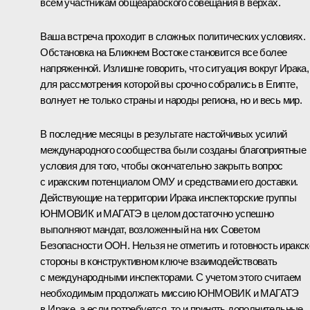
всем участникам общеарабского совещания в верхах.
Ваша встреча проходит в сложных политических условиях.
Обстановка на Ближнем Востоке становится все более
напряженной. Излишне говорить, что ситуация вокруг Ирака,
для рассмотрения которой вы срочно собрались в Египте,
волнует не только страны и народы региона, но и весь мир.
В последние месяцы в результате настойчивых усилий
международного сообщества были созданы благоприятные
условия для того, чтобы окончательно закрыть вопрос
с иракским потенциалом ОМУ и средствами его доставки.
Действующие на территории Ирака инспекторские группы
ЮНМОВИК и МАГАТЭ в целом достаточно успешно
выполняют мандат, возложенный на них Советом
Безопасности ООН. Нельзя не отметить и готовность иракск
стороны в конструктивном ключе взаимодействовать
с международными инспекторами. С учетом этого считаем
необходимым продолжать миссию ЮНМОВИК и МАГАТЭ
в Ираке, а если потребуется, то и принять дополнительные