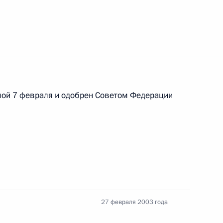
тречу с Министром по связи
1
маном
мой 7 февраля и одобрен Советом Федерации
ладимира Путина
Халонен
рнатором Владимирской
27 февраля 2003 года