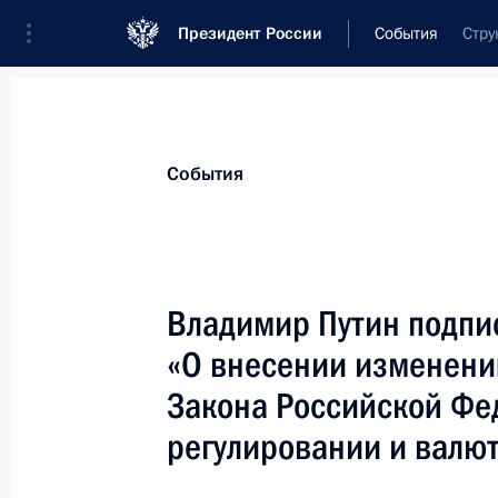
Президент России
События
Стру
Президент
Администрация
Государст
Новости
Стенограммы
Поездки
Те
События
Показа
Владимир Путин подпи
«О внесении изменений
28 февраля 2003 года, пятница
Закона Российской Фе
Опубликовано интервью Владимира
регулировании и валю
национальному телевидению и газе
28 февраля 2003 года, 21:00