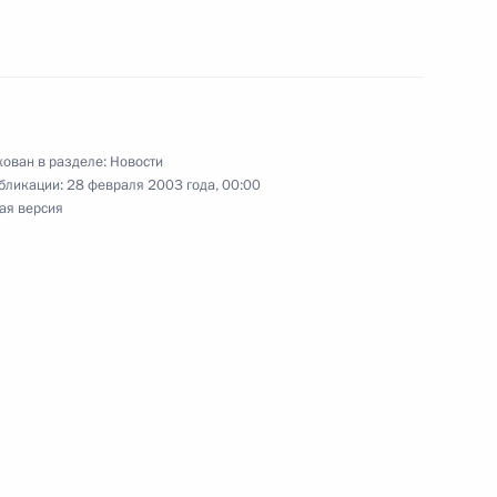
тречу с председателем
1
ным
ован в разделе:
Новости
бликации:
28 февраля 2003 года, 00:00
ая версия
ьный закон «О внесении
6 и 8 Закона Российской
ании и валютном контроле»
награждении орденом
степени Виктора Савельева –