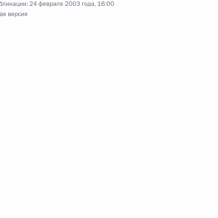
бликации:
24 февраля 2003 года, 16:00
ая версия
ительное послание
 Хёну по случаю его
 с членами Правительства
1
ль
ние Государственной Думы
нных законов «О внесении
льный конституционный
ссийской Федерации»