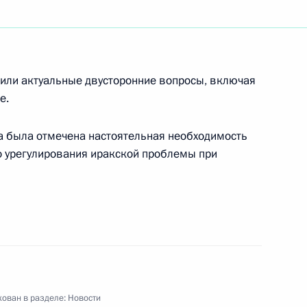
Совета Безопасности
1
ль
дили актуальные двусторонние вопросы, включая
е.
а была отмечена настоятельная необходимость
ха Московского и всея Руси
1
о урегулирования иракской проблемы при
ладимира Путина
спании Хосе Мария Аснаром
ован в разделе:
Новости