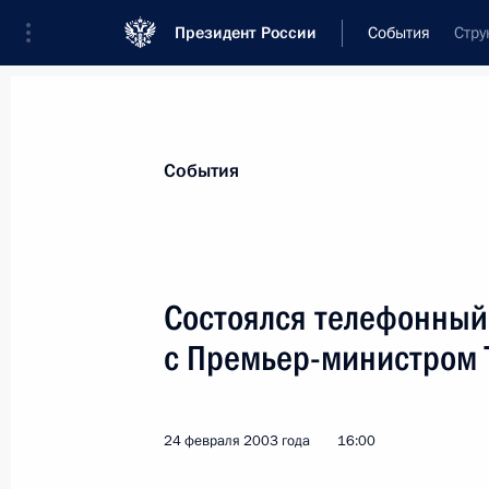
Президент России
События
Стру
Президент
Администрация
Государст
Новости
Стенограммы
Поездки
Те
События
Показа
Состоялся телефонный
с Премьер-министром 
Владимир Путин направил приветст
и организаторам XIV съезда ферме
26 февраля 2003 года, 00:00
24 февраля 2003 года
16:00