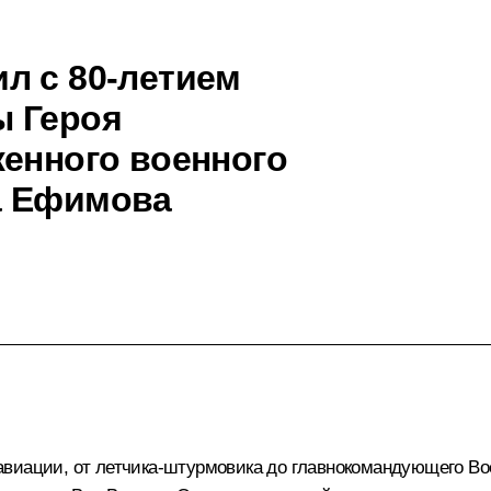
л с 80-летием
ы Героя
женного военного
а Ефимова
авиации, от летчика-штурмовика до главнокомандующего В