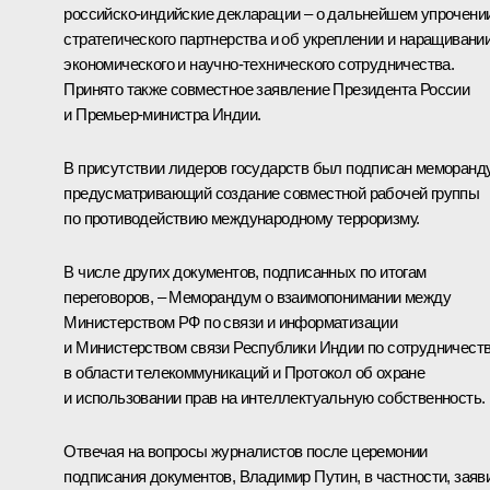
российско-индийские декларации – о дальнейшем упрочени
стратегического партнерства и об укреплении и наращивани
экономического и научно-технического сотрудничества.
Принято также совместное заявление Президента России
и Премьер-министра Индии.
В присутствии лидеров государств был подписан меморанд
предусматривающий создание совместной рабочей группы
по противодействию международному терроризму.
В числе других документов, подписанных по итогам
переговоров, – Меморандум о взаимопонимании между
Министерством РФ по связи и информатизации
и Министерством связи Республики Индии по сотрудничест
в области телекоммуникаций и Протокол об охране
и использовании прав на интеллектуальную собственность.
Отвечая на вопросы журналистов после церемонии
подписания документов, Владимир Путин, в частности, заяв