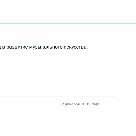
й Ганди – лидером партии
с
 в развитие музыкального искусства.
ставителями индийских
2
ч с индийскими официальными
2
2 декабря 2002 года