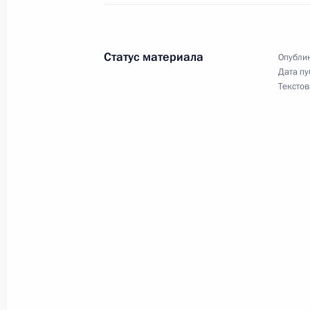
Состоялась торжественная церемо
Путина в Дели
Статус материала
Опублик
Дата пу
4 декабря 2002 года, 08:40
Дели
Текстов
Владимир Путин подписал Указ «Об
о ввозе в Российскую Федерацию и
Федерации природных алмазов и б
4 декабря 2002 года, 00:00
3 декабря 2002 года, вторник
Владимир Путин встретился с Пре
Бихари Ваджпаи