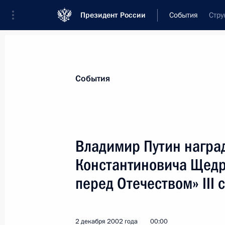
Президент России
События
Стру
Президент
Администрация
Государст
Новости
Стенограммы
Поездки
Те
События
Показа
Владимир Путин награ
Константиновича Щедр
Состоялись переговоры Владимира
Индии Атала Бихари Ваджпаи
перед Отечеством» III 
4 декабря 2002 года, 15:30
Дели
2 декабря 2002 года
00:00