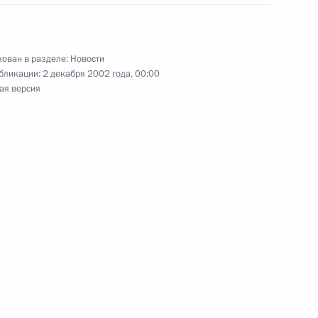
ния встречи Владимира
2
ован в разделе:
Новости
бликации:
2 декабря 2002 года, 00:00
ая версия
 утверждении Положения
 вывозе из Российской
риллиантов»
мьер-министром Индии Аталом