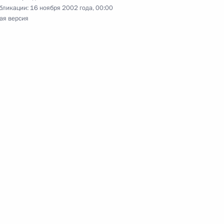
бликации:
16 ноября 2002 года, 00:00
ая версия
 по вопросам внутренней
1
-летием Общероссийскую
йский Красный Крест»
участникам XII встречи глав
роходящей в Доминиканской