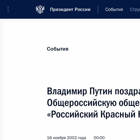
Президент России
События
Стру
Президент
Администрация
Государст
Новости
Стенограммы
Поездки
Те
События
Показа
Владимир Путин поздр
Общероссийскую обще
Владимир Путин встретился с Пред
Сергеем Мироновым
«Российский Красный 
18 ноября 2002 года, 14:05
Москва, Кремль
16 ноября 2002 года
00:00