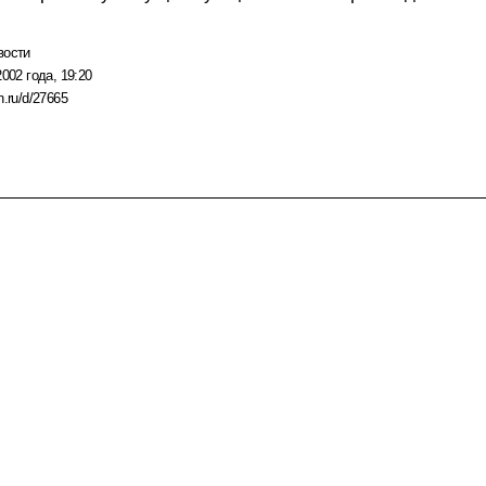
вости
2002 года, 19:20
n.ru/d/27665