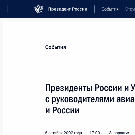
Президент России
События
Стру
Президент
Администрация
Государст
Новости
Стенограммы
Поездки
Те
События
Показа
Президенты России и 
с руководителями ави
Владимир Путин поблагодарил всех
рождения
и России
8 октября 2002 года, 20:30
6 октября 2002 года
17:00
Запорожье