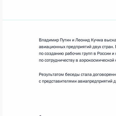
Владимир Путин провел совещание
8 октября 2002 года, 14:25
Москва, Кремль
Владимир Путин и Леонид Кучма выска
Состоялся телефонный разговор В
авиационных предприятий двух стран. 
и Председателя Совета министров 
по созданию рабочих групп в России и
8 октября 2002 года, 10:55
по сотрудничеству в аэрокосмической 
Результатом беседы стала договоренн
Владимир Путин подписал Указ «Об
с представителями авиапредприятий д
положения о военных комендатура
на территории Чеченской Республи
8 октября 2002 года, 00:00