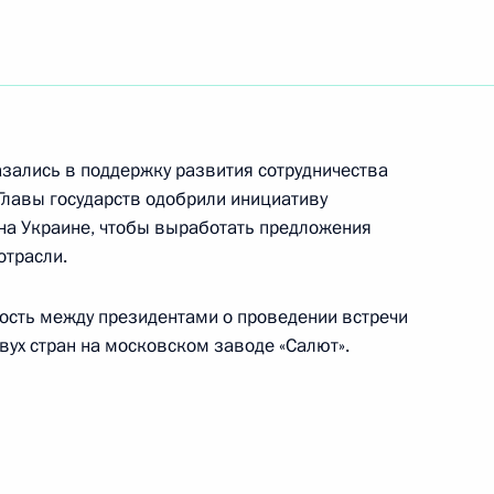
 с членами Правительства
2
зались в поддержку развития сотрудничества
ладимира Путина
Главы государств одобрили инициативу
Италии Сильвио Берлускони
 на Украине, чтобы выработать предложения
отрасли.
ость между президентами о проведении встречи
 утверждении Временного
вух стран на московском заводе «Салют».
х, дислоцированных
ки»