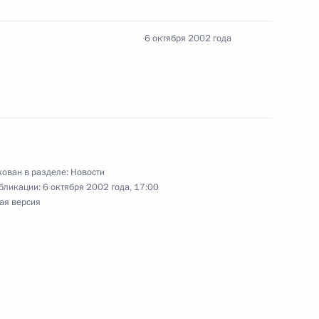
6 октября 2002 года
ия Владимира Путина
сали устав и соглашение
ован в разделе:
Новости
бликации:
6 октября 2002 года, 17:00
ая версия
ве прошел обед от имени