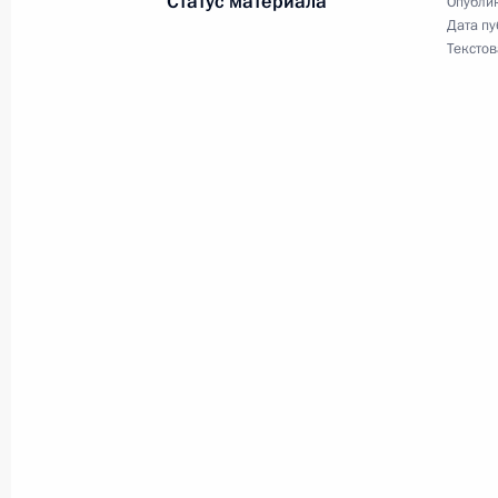
Статус материала
Опублик
Дата пу
в Сибирском федеральном округе 
Текстов
25 июля 2002 года, 21:15
Москва, Кремль
Владимир Путин провел рабочую вс
Председателя Правительства, Мин
Кудриным
25 июля 2002 года, 16:00
Москва, Кремль
Владимир Путин встретился с Татья
назад получившей ранения в резул
провокации
25 июля 2002 года, 14:25
Москва, Кремль