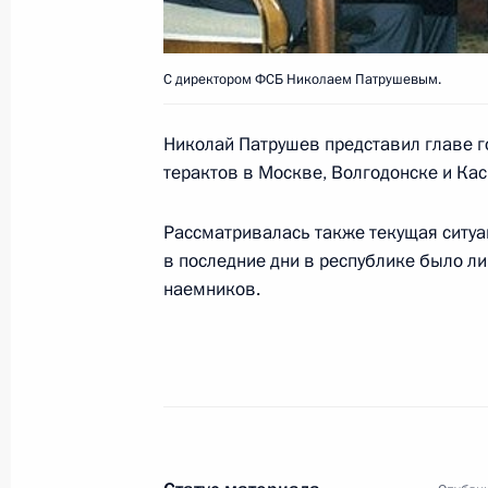
Владимир Путин направил приветст
С директором ФСБ Николаем Патрушевым.
учредительного съезда Всероссийс
«Спортивная Россия»
Николай Патрушев представил главе г
терактов в Москве, Волгодонске и Кас
26 июля 2002 года, 00:00
Рассматривалась также текущая ситуа
в последние дни в республике было л
Владимир Путин подписал закон об
наемников.
финансирования накопительной ча
26 июля 2002 года, 00:00
25 июля 2002 года, четверг
Президент встретился со своим по