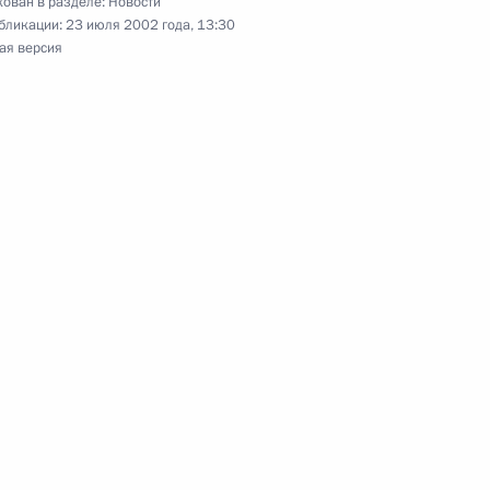
ован в разделе:
Новости
бликации:
23 июля 2002 года, 13:30
Леонидом Драчевским
ая версия
тречу с заместителем
истром финансов Алексеем
ной Сапуновой, два месяца
1
ьтате антисемитской