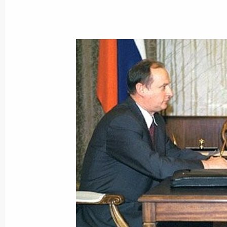
Генеральный прокурор Владимир У
о завершении расследования прич
подводной лодки «Курск»
26 июля 2002 года, 13:40
Ново-Огарево
Владимир Путин внес изменение в 
Президенте по культуре и искусству
26 июля 2002 года, 00:00
Владимир Путин направил послание
Корея Ким Дэ Чжуну
26 июля 2002 года, 00:00