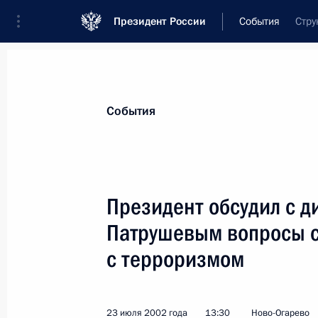
Президент России
События
Стру
Президент
Администрация
Государст
Новости
Стенограммы
Поездки
Те
События
Показа
Президент обсудил с 
Патрушевым вопросы 
Владимир Путин провел рабочую вс
Председателя Правительства Вале
с терроризмом
26 июля 2002 года, 14:35
Ново-Огарево
23 июля 2002 года
13:30
Ново-Огарево