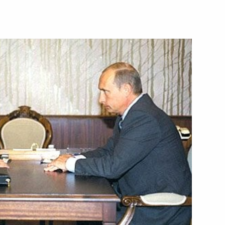
стинов доложил Президенту
1
ин катастрофы атомной
Положение о Совете при
 Президенту Республики