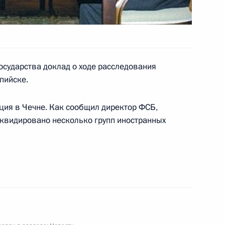
вие участникам
кого добровольного общества
осударства доклад о ходе расследования
пийске.
ция в Чечне. Как сообщил директор ФСБ,
иквидировано несколько групп иностранных
 инвестировании средств для
сти трудовой пенсии
лномочным представителем