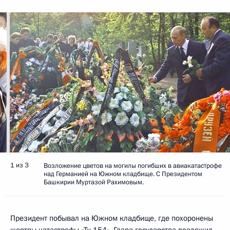
1 из 3
Возложение цветов на могилы погибших в авиакатастрофе
над Германией на Южном кладбище. С Президентом
Башкирии Муртазой Рахимовым.
Президент побывал на Южном кладбище, где похоронены