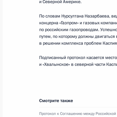
и Северной Америке.
14 мая 2002 года, 00:00
По словам Нурсултана Назарбаева, ве
концерна «Газпром» и газовых компан
13 мая 2002 года, понедельник
по российским газопроводам. Успешно
путем, по которому должны двигаться 
Состоялась встреча Владимира Пут
в решении комплекса проблем Каспия
Таджикистана Эмомали Рахмонов
13 мая 2002 года, 17:50
Москва, Кремль
Подписанный протокол касается место
и «Хвалынское» в северной части Касп
Лидеры России и Молдавии подпис
грамотами о ратификации Договора
между двумя странами
Смотрите также
13 мая 2002 года, 17:10
Москва, Кремль
Протокол к Соглашению между Российской