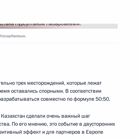
идентов России и Армении
2
 Назарбаевым.
ора о коллективной
7
дании международной
ации Договора
ельно трех месторождений, которые лежат
ремя оставались спорными. В соответствии
разрабатываться совместно по формуле 50:50.
с Федерации футбола
и Казахстан сделали очень важный шаг
 кончиной Валерия
тва. По его мнению, это событие в двусторонних
зитивный эффект и для партнеров в Европе