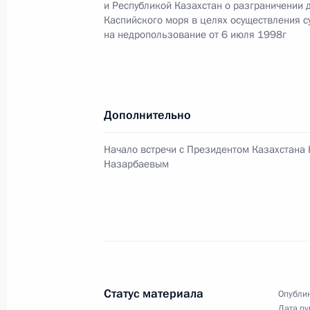
и Республикой Казахстан о разграничении 
Президенты России и Казахстана п
Каспийского моря в целях осуществления с
на недропользование от 6 июля 1998г
к соглашению двух стран о разгра
Каспийского моря
13 мая 2002 года, 16:30
Москва, Кремль
Дополнительно
Состоялось заседание Межгосударс
Начало встречи с Президентом Казахстана
Евразийского экономического соо
Назарбаевым
13 мая 2002 года, 15:30
Москва, Кремль
12 мая 2002 года, воскресенье
Состоялся телефонный разговор В
Статус материала
Опублик
с Федеральным канцлером ФРГ Ге
Дата пу