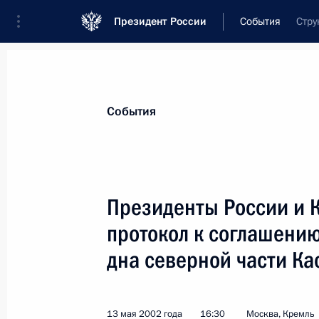
Президент России
События
Стру
Президент
Администрация
Государст
Новости
Стенограммы
Поездки
Те
События
Показа
Президенты России и 
протокол к соглашению
Владимир Путин встретился с През
Акаевым
дна северной части Ка
14 мая 2002 года, 17:20
Москва, Кремль
13 мая 2002 года
16:30
Москва, Кремль