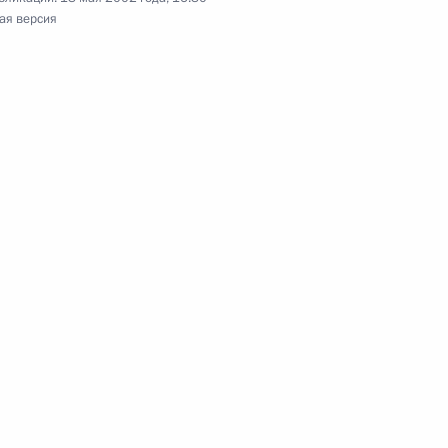
ая версия
й Вольский награжден
ом» III степени
Госдуму Протокол
венной пошлины и порядке ее
ственных споров между
 государств СНГ