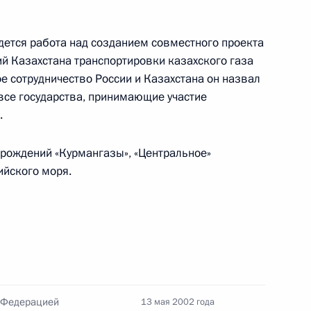
дется работа над созданием совместного проекта
ий Казахстана транспортировки казахского газа
е сотрудничество России и Казахстана он назвал
все государства, принимающие участие
ина с Президентом
2
.
ым
рождений «Курмангазы», «Центральное»
ийского моря.
али протокол об обмене
2
 о дружбе и сотрудничестве
 Федерацией
13 мая 2002 года