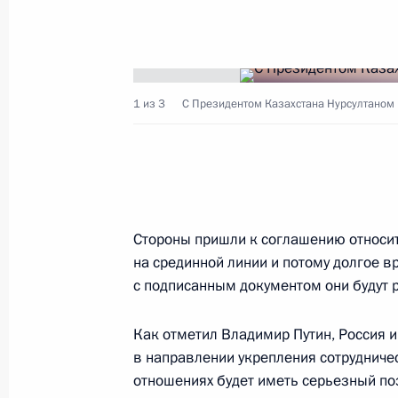
В Кремле состоялась встреча през
14 мая 2002 года, 16:30
Москва
1 из 3
С Президентом Казахстана Нурсултаном
Лидеры государств – членов Догов
безопасности договорились о соз
региональной структуры – Организ
о коллективной безопасности
Стороны пришли к соглашению относит
14 мая 2002 года, 15:00
на срединной линии и потому долгое в
с подписанным документом они будут 
Президент России направил в адре
Как отметил Владимир Путин, Россия 
Украины соболезнования в связи с
в направлении укрепления сотрудничес
Лобановского
отношениях будет иметь серьезный по