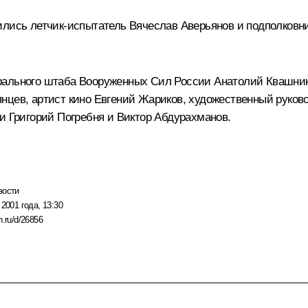
ились летчик-испытатель Вячеслав Аверьянов и подполковни
рального штаба Вооруженных Сил России Анатолий Квашнин
нцев, артист кино Евгений Жариков, художественный руково
и Григорий Погребня и Виктор Абдурахманов.
вости
 2001 года, 13:30
n.ru/d/26856