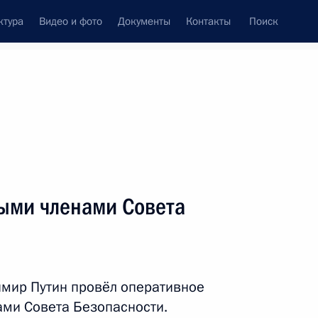
ктура
Видео и фото
Документы
Контакты
Поиск
венный Совет
Совет Безопасности
Комиссии и советы
леграммы
Сведения о Президенте
май, 2014
ть следующие материалы
ыми членами Совета
ником Главного управления
отиводействия коррупции МВД
имир Путин провёл оперативное
ми Совета Безопасности.