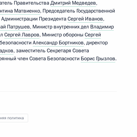
датель Правительства
Дмитрий Медведев
,
щим внутренними войсками
нтина Матвиенко
, Председатель Государственной
ь Администрации Президента
Сергей Иванов
,
ай Патрушев
, Министр внутренних дел
Владимир
ел
Сергей Лавров
, Министр обороны
Сергей
 безопасности
Александр Бортников
, директор
адков
, заместитель Секретаря Совета
мочным представителем
оянный член Совета Безопасности
Борис Грызлов
.
ом Президента в СКФО
няя политика