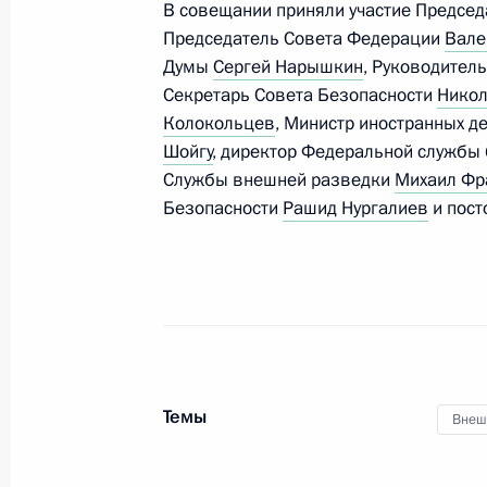
В совещании приняли участие Предсе
внутренних дел – главнокомандую
Председатель Совета Федерации
Вале
МВД
Думы
Сергей Нарышкин
, Руководител
12 мая 2014 года, 16:50
Секретарь Совета Безопасности
Никол
Колокольцев
, Министр иностранных д
Шойгу
, директор Федеральной службы
Службы внешней разведки
Михаил Фр
Николай Рогожкин назначен полно
Безопасности
Рашид Нургалиев
и пост
Президента в СФО
12 мая 2014 года, 16:45
Сергей Меликов назначен полпред
12 мая 2014 года, 16:45
Темы
Внеш