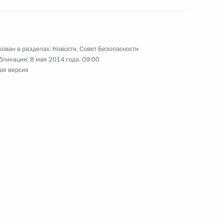
естителем Председателя
ован в разделах:
Новости
,
Совет Безопасности
бликации:
8 мая 2014 года, 09:00
ая версия
 по делам Северного Кавказа
едерации по делам Северного
натора Красноярского края