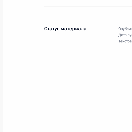
Александр Хлопонин назначен Зам
Правительства
12 мая 2014 года, 16:40
Статус материала
Опублик
Дата пу
Текстов
Лев Кузнецов назначен Министром
12 мая 2014 года, 16:35
Указ о Министерстве Российской Ф
Кавказа
12 мая 2014 года, 16:30
Принята досрочная отставка губер