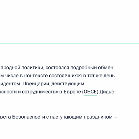
а Безопасности
авляющим делами Президента
ародной политики, состоялся подробный обмен
м числе в контексте состоявшихся в тот же день
езидентом Швейцарии, действующим
иком Президента
ности и сотрудничеству в Европе (
ОБСЕ
) Дидье
сотрудничества
овета Безопасности с наступающим праздником –
заместителем Министра