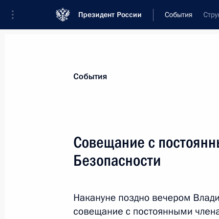
Президент России
События
Стру
Президент
Администрация
Государст
Новости
Стенограммы
Поездки
Те
События
Показа
Совещание с постоянн
Безопасности
Дмитрий Миронов назначен началь
экономической безопасности и пр
12 мая 2014 года, 17:05
Накануне поздно вечером Влад
совещание с постоянными члена