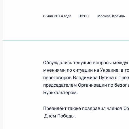
Внесены изменения в состав Совет
8 мая 2014 года
09:00
Москва, Кремль
12 мая 2014 года, 17:00
Александр Колпаков назначен упр
12 мая 2014 года, 16:55
Обсуждались текущие вопросы междун
мнениями по ситуации на Украине, в то
переговоров Владимира Путина с Пр
Владимир Кожин назначен помощн
председателем Организации по безопас
по вопросам военно-технического 
Буркхальтером.
12 мая 2014 года, 16:55
Президент также поздравил членов С
Днём Победы.
Виктор Золотов назначен первым 