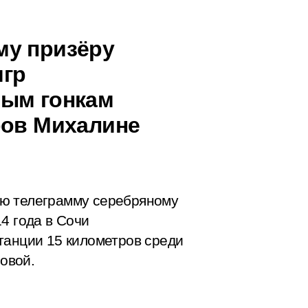
му призёру
игр
ным гонкам
ров Михалине
ую телеграмму серебряному
4 года в Сочи
танции 15 километров среди
овой.