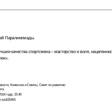
ней Паралимпиады.
шие качества спортсмена – мастерство и воля, нацеленнос
пех».
овости
,
Комиссии и Советы
,
Совет по развитию
рта
2014 года, 15:40
n.ru/d/20455