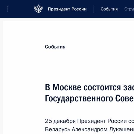
Президент России
События
Стру
Президент
Администрация
Государст
Новости
Стенограммы
Поездки
Те
События
Показа
В Москве состоится з
Государственного Сове
Встреча с Президентом Белорусси
25 декабря 2013 года, 13:30
Москва, Кремл
25 декабря Президент России с
Беларусь Александром Лукашенк