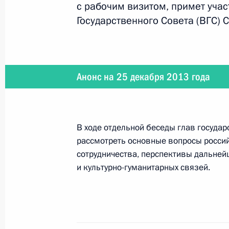
Встреча с победителями и призёр
с рабочим визитом, примет уча
универсиады
Государственного Совета (ВГС) 
25 декабря 2013 года, 13:00
Москва, Кремл
Анонс на 25 декабря 2013 года
24 декабря 2013 года, вторник
Заседание Высшего Евразийского 
24 декабря 2013 года, 17:15
Москва, Кремл
В ходе отдельной беседы глав государ
рассмотреть основные вопросы россий
сотрудничества, перспективы дальней
и культурно-гуманитарных связей.
Встреча с Президентом Казахстан
24 декабря 2013 года, 13:30
Москва, Кремл