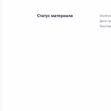
23 декабря 2013 года, понедельни
Соболезнования родным и близки
Статус материала
Опублик
23 декабря 2013 года, 21:20
Дата пу
Текстов
Совместное заседание Госсовета и
достижения целевых показателей р
23 декабря 2013 года, 16:00
Москва, Кремл
Ракетоносец «Александр Невский» 
России
23 декабря 2013 года, 13:15
Москва, Кремл