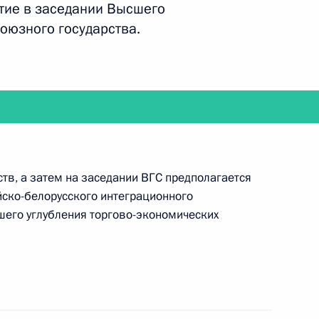
ами Всемирной зимней
стие в заседании Высшего
5
4м
Союзного государства.
ь
экономического совета
15
ь
ств, а затем на заседании ВГС предполагается
ско-белорусского интеграционного
шего углубления торгово-экономических
а Нурсултаном Назарбаевым
7
ь