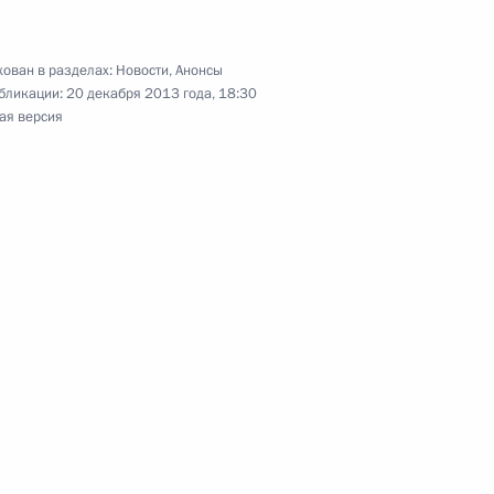
к
м Михаила Калашникова
ован в разделах:
Новости
,
Анонсы
бликации:
20 декабря 2013 года, 18:30
ая версия
 Комиссии по мониторингу
22
24м
азвития страны
ь
принят в боевой состав ВМФ
3
ь