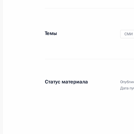
26 ноября 2013 года
Аудио, 41 мин.
Темы
СМИ
Статус материала
Опублик
Дата пу
Заявления для прессы
по итогам российско-
вьетнамских переговоров