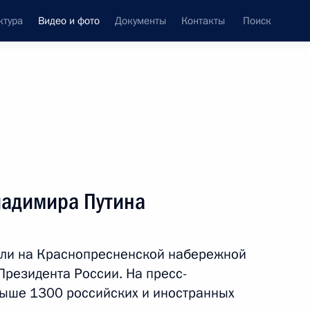
ктура
Видео и фото
Документы
Контакты
Поиск
си
ия, встречи
Встречи со СМИ
январь, 2014
ть следующие материалы
ладимира Путина
Пресс-конференция
вли на Краснопресненской набережной
Владимира Путина
Президента России. На пресс-
ыше 1300 российских и иностранных