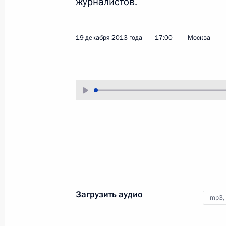
журналистов.
14 января 2014 года
Аудио, 5 мин.
19 декабря 2013 года
17:00
Москва
Российско-итальянские
межгосударственные
Загрузить аудио
mp3,
консультации