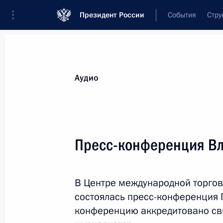
Президент России
События
Стру
Видеозаписи
Фотографии
Аудиозапи
Все материалы
Выступления
Совещан
Аудио
Показа
Пресс-конференция В
Заявления для прессы
В Центре международной торго
по итогам российско-
состоялась пресс-конференция 
венгерских переговоров
конференцию аккредитовано св