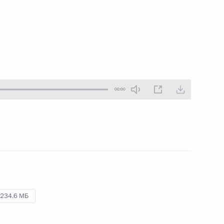
19 декабря 2013 года
Аудио, 4 ч.
00:00
Пресс-конференция по итогам
заседания Совета сотрудничества
234.6 МБ
высшего уровня между Россией
и Турцией