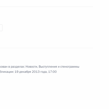
22 ноября 2013 года
Аудио, 23 мин.
ован в разделах:
Новости
,
Выступления и стенограммы
бликации:
19 декабря 2013 года, 17:00
Заявления для прессы
по итогам российско-
эквадорских переговоров